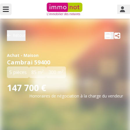
L'immobilier des notaires
Retour
Achat - Maison
Cambrai 59400
2
2
5 pièces
85 m
300 m
147 700 €
Honoraires de négociation à la charge du vendeur