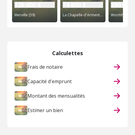
126 600 €
74 800 €
390 000 
Merville (59)
La Chapelle-d'Armentières (59)
Wormhout (59
Calculettes
Frais de notaire
Capacité d'emprunt
Montant des mensualités
Estimer un bien