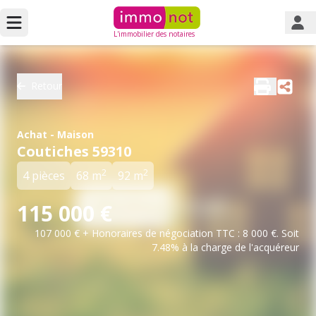
L'immobilier des notaires
Retour
Achat - Maison
Coutiches 59310
2
2
4 pièces
68 m
92 m
115 000 €
107 000 € + Honoraires de négociation TTC : 8 000 €. Soit
7.48% à la charge de l'acquéreur