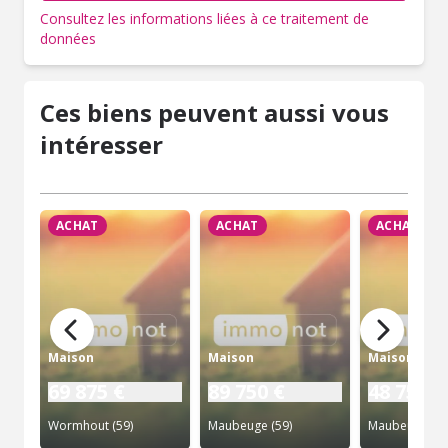
Consultez les informations liées à ce traitement de
données
Ces biens peuvent aussi vous
intéresser
ACHAT
ACHAT
ACHAT
Maison
Maison
Maison
69 875 €
89 750 €
48 750 €
Wormhout (59)
Maubeuge (59)
Maubeuge (59