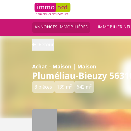
L'immobilier des notaires
ANNONCES IMMOBILIÈRES
IMMOBILIER NE
Retour
Achat - Maison | Maison
Pluméliau-Bieuzy 5631
2
2
8 pièces
139 m
642 m