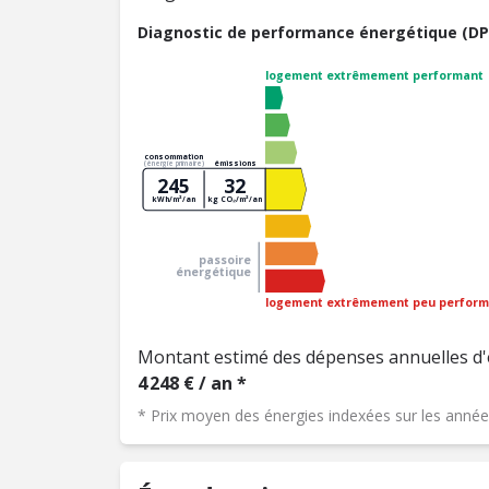
Diagnostic de performance énergétique (DP
logement extrêmement performant
consommation
émissions
(énergie primaire)
245
32
kWh/m²/an
kg CO₂/m²/an
passoire
énergétique
logement extrêmement peu perform
Montant estimé des dépenses annuelles d'
4 248 € / an *
* Prix moyen des énergies indexées sur les ann