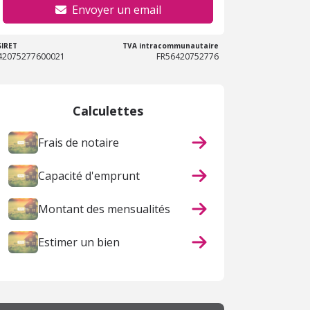
Envoyer un email
SIRET
TVA intracommunautaire
42075277600021
FR56420752776
Calculettes
Frais de notaire
Capacité d'emprunt
Montant des mensualités
Estimer un bien