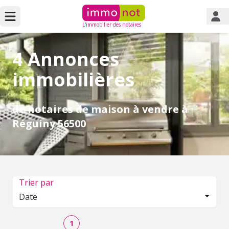
L'immobilier des notaires
4 Annonces
immobilières
de notaires de maison à vendre à
Réguiny 56500
Trier par
Date
1