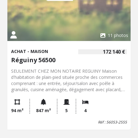
11 photos
ACHAT - MAISON
172 140 €
Réguiny 56500
SEULEMENT CHEZ MON NOTAIRE REGUINY Maison
d'habitation de plain-pied située proche des commerces
comprenant : une entrée, séjour/salon avec poêle à
granulés, cuisine aménagée, dégagement avec placard,
wc, 4 chambres avec placards, salle d'eau et buanderie.
Un garage attenant de 36 m² et Terrasse. Le tout sur un
terrain clôturé de 847 m².
94 m²
847 m²
5
4
Réf : 56053-2555