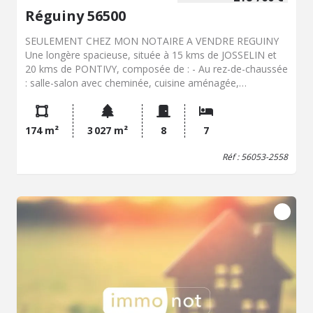
Réguiny 56500
SEULEMENT CHEZ MON NOTAIRE A VENDRE REGUINY
Une longère spacieuse, située à 15 kms de JOSSELIN et
20 kms de PONTIVY, composée de : - Au rez-de-chaussée
: salle-salon avec cheminée, cuisine aménagée,
chaufferie, WC, salle d'eau, une chambre, remise et
garage, - A l'étage : palier, cinq chambres, salle de
bains/WC. Carport Box à chevaux et débarras Terrain
174 m²
3 027 m²
8
7
attenant arboré et clôturé d'environ 3000m²
Réf : 56053-2558