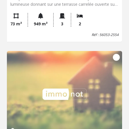
lumineuse donnant sur une terrasse carrelée ouverte sur
cuisine aménagée, un dégagement, deux chambres dont
une avec placards, une salle de douche et WC. un bureau
en enfilade, = grenier aménageable sur l'ensemble Un
73 m²
949 m²
3
2
double garage attenant. Le tout sur un jardin paysager
avec cabanon, de 949m²
Réf : 56053-2554