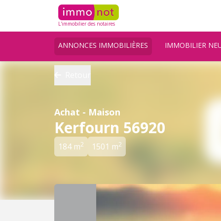
L'immobilier des notaires
ANNONCES IMMOBILIÈRES
IMMOBILIER NE
Retour
Achat - Maison
Kerfourn 56920
2
2
184 m
1501 m