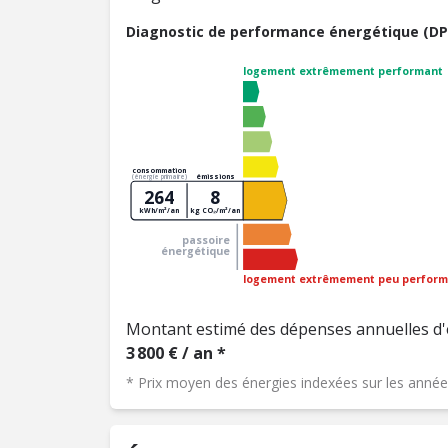
Diagnostic de performance énergétique (DP
logement extrêmement performant
consommation
émissions
(énergie primaire)
264
8
kWh/m²/an
kg CO₂/m²/an
passoire
énergétique
logement extrêmement peu perform
Montant estimé des dépenses annuelles d'
3 800 € / an *
* Prix moyen des énergies indexées sur les ann