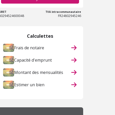
SIRET
TVA intracommunautaire
80294524600048
FR24802945246
Calculettes
Frais de notaire
Capacité d'emprunt
Montant des mensualités
Estimer un bien