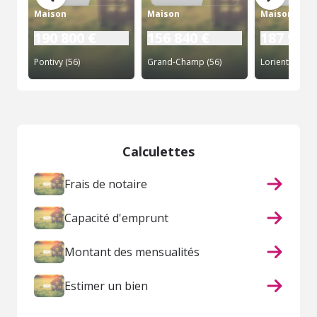
Maison
Maison
Maison
190 800 €
156 840 €
187 920 
Pontivy (56)
Grand-Champ (56)
Lorient (56)
Calculettes
Frais de notaire
Capacité d'emprunt
Montant des mensualités
Estimer un bien