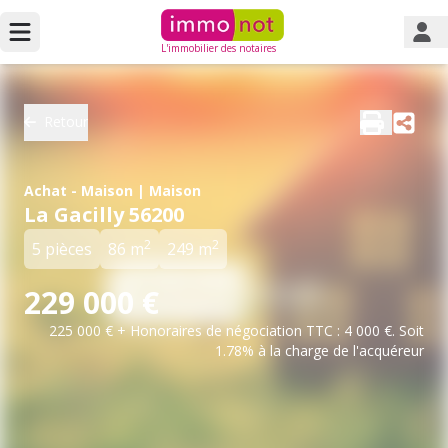
L'immobilier des notaires
Retour
Achat - Maison | Maison
La Gacilly 56200
2
2
5 pièces
86 m
249 m
229 000 €
225 000 € + Honoraires de négociation TTC : 4 000 €. Soit
1.78% à la charge de l'acquéreur