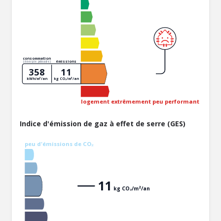
consommation
émissions
(énergie primaire)
358
11
kWh/m²/an
kg CO₂/m²/an
logement extrêmement peu performant
Indice d'émission de gaz à effet de serre (GES)
peu d'émissions de CO₂
11
kg CO₂/m²/an