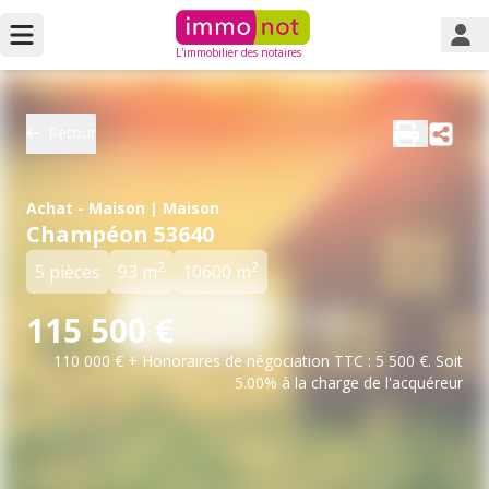
L'immobilier des notaires
Retour
Achat - Maison | Maison
Champéon 53640
2
2
5 pièces
93 m
10600 m
115 500 €
110 000 € + Honoraires de négociation TTC : 5 500 €. Soit
5.00% à la charge de l'acquéreur