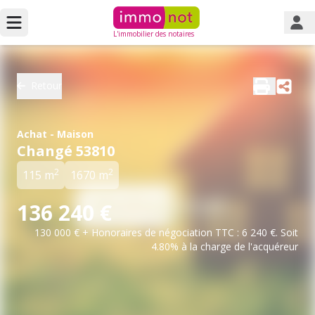
L'immobilier des notaires
Retour
Achat - Maison
Changé 53810
2
2
115 m
1670 m
136 240 €
130 000 € + Honoraires de négociation TTC : 6 240 €. Soit
4.80% à la charge de l'acquéreur