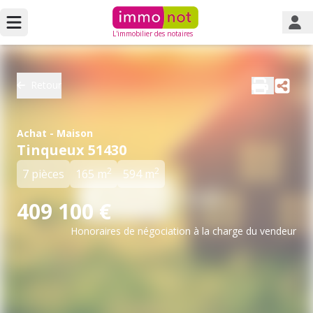
L'immobilier des notaires
Retour
Achat - Maison
Tinqueux 51430
2
2
7 pièces
165 m
594 m
409 100 €
Honoraires de négociation à la charge du vendeur