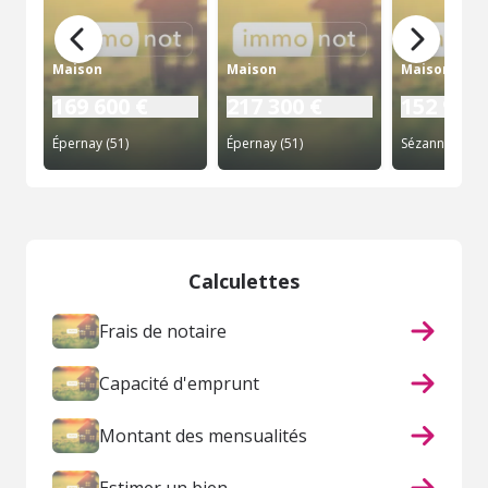
Maison
Maison
Maison
169 600 €
217 300 €
152 975 
Épernay (51)
Épernay (51)
Sézanne (51)
Calculettes
Frais de notaire
Capacité d'emprunt
Montant des mensualités