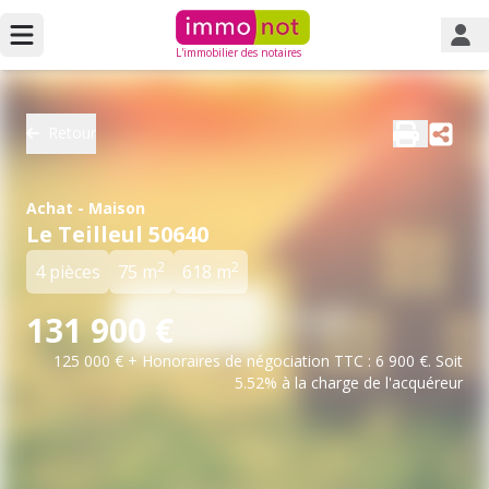
L'immobilier des notaires
Retour
Achat - Maison
Le Teilleul 50640
2
2
4 pièces
75 m
618 m
131 900 €
125 000 € + Honoraires de négociation TTC : 6 900 €. Soit
5.52% à la charge de l'acquéreur