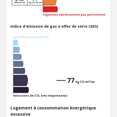
kWh/m²/an
kg CO₂/m²/an
logement extrêmement peu performant
Indice d'émission de gaz à effet de serre (GES)
peu d'émissions de CO₂
77
kg CO₂/m²/an
émissions de CO₂ très importantes
Logement à consommation énergétique
excessive