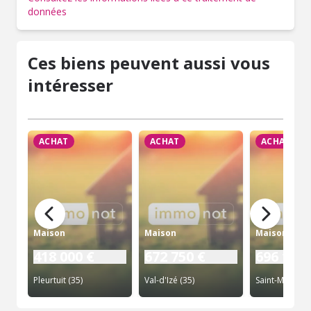
données
Ces biens peuvent aussi vous
intéresser
ACHAT
ACHAT
ACHAT
Maison
Maison
Maison
418 000 €
672 750 €
696 130 
Pleurtuit (35)
Val-d'Izé (35)
Saint-Malo (35