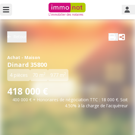
L'immobilier des notaires
Retour
Achat - Maison
Dinard 35800
2
2
4 pièces
70 m
977 m
418 000 €
400 000 € + Honoraires de négociation TTC : 18 000 €. Soit
4.50% à la charge de l'acquéreur