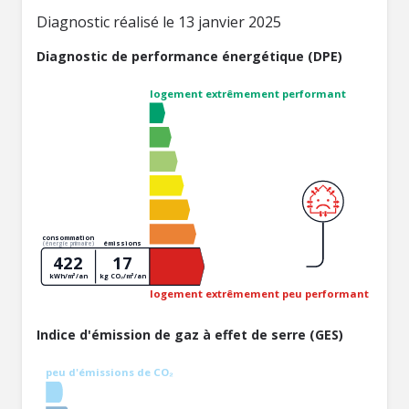
Diagnostic réalisé le 13 janvier 2025
Diagnostic de performance énergétique (DPE)
logement extrêmement performant
consommation
émissions
(énergie primaire)
422
17
kWh/m²/an
kg CO₂/m²/an
logement extrêmement peu performant
Indice d'émission de gaz à effet de serre (GES)
peu d'émissions de CO₂