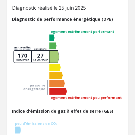
Diagnostic réalisé le 25 juin 2025
Diagnostic de performance énergétique (DPE)
logement extrêmement performant
consommation
émissions
(énergie primaire)
170
27
kWh/m²/an
kg CO₂/m²/an
passoire
énergétique
logement extrêmement peu performant
Indice d'émission de gaz à effet de serre (GES)
peu d'émissions de CO₂