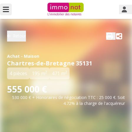
L'immobilier des notaires
Retour
Achat - Maison
Chartres-de-Bretagne 35131
2
2
4 pièces
195 m
471 m
555 000 €
530 000 € + Honoraires de négociation TTC : 25 000 €. Soit
4.72% à la charge de l'acquéreur