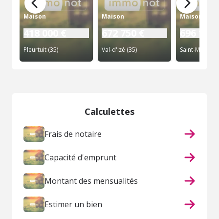
Maison
Maison
Maison
418 000 €
672 750 €
696 130 
Pleurtuit (35)
Val-d'Izé (35)
Saint-Malo (35
Calculettes
Frais de notaire
Capacité d'emprunt
Montant des mensualités
Estimer un bien