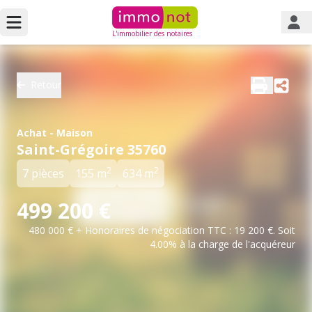
L'immobilier des notaires
Retour
Achat - Maison
Saint-Grégoire 35760
2
2
7 pièces
155 m
634 m
499 200 €
480 000 € + Honoraires de négociation TTC : 19 200 €. Soit
4.00% à la charge de l'acquéreur