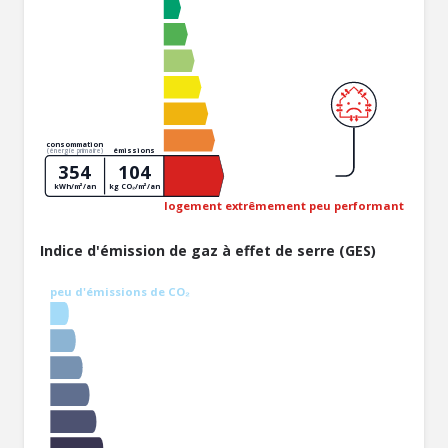
consommation
émissions
(énergie primaire)
354
104
kWh/m²/an
kg CO₂/m²/an
logement extrêmement peu performant
Indice d'émission de gaz à effet de serre (GES)
peu d'émissions de CO₂