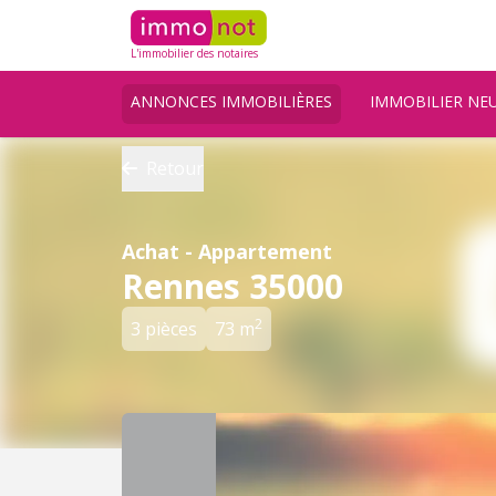
L'immobilier des notaires
ANNONCES IMMOBILIÈRES
IMMOBILIER NE
Retour
Achat - Appartement
Rennes 35000
2
3 pièces
73 m