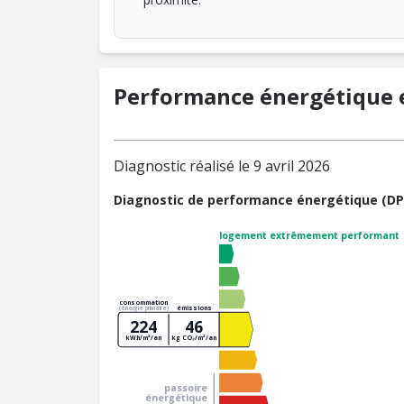
Performance énergétique e
Diagnostic réalisé le 9 avril 2026
Diagnostic de performance énergétique (DP
logement extrêmement performant
consommation
émissions
(énergie primaire)
224
46
kWh/m²/an
kg CO₂/m²/an
passoire
énergétique