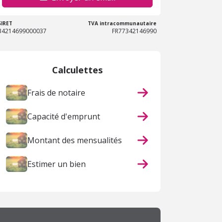
SIRET
TVA intracommunautaire
34214699000037
FR77342146990
Calculettes
Frais de notaire
Capacité d'emprunt
Montant des mensualités
Estimer un bien