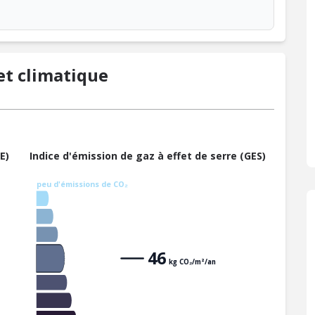
t climatique
E)
Indice d'émission de gaz à effet de serre (GES)
peu d'émissions de CO₂
46
kg CO₂/m²/an