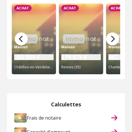
ACHAT
ACHAT
ACHAT
Maison
Maison
Maison
289 009 €
579 975 €
467 400 
Châtillon-en-Vendelais (35)
Rennes (35)
Chantepie (35
Calculettes
Frais de notaire