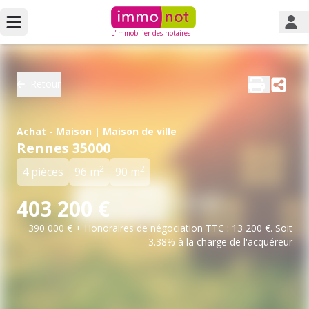
L'immobilier des notaires
Retour
Achat - Maison | Maison de ville
Rennes 35000
2
2
4 pièces
96 m
90 m
403 200 €
390 000 € + Honoraires de négociation TTC : 13 200 €. Soit
3.38% à la charge de l'acquéreur