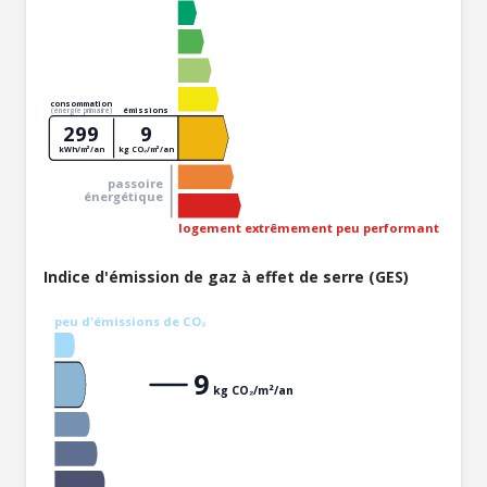
consommation
émissions
(énergie primaire)
299
9
kWh/m²/an
kg CO₂/m²/an
passoire
énergétique
logement extrêmement peu performant
Indice d'émission de gaz à effet de serre (GES)
peu d'émissions de CO₂
9
kg CO₂/m²/an