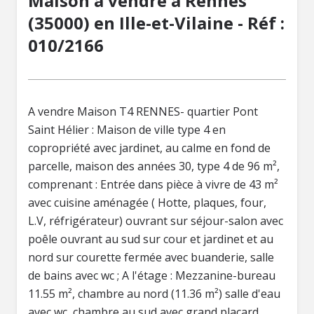
Maison à vendre à Rennes
(35000) en Ille-et-Vilaine - Réf :
010/2166
A vendre Maison T4 RENNES- quartier Pont
Saint Hélier : Maison de ville type 4 en
copropriété avec jardinet, au calme en fond de
parcelle, maison des années 30, type 4 de 96 m²,
comprenant : Entrée dans pièce à vivre de 43 m²
avec cuisine aménagée ( Hotte, plaques, four,
L.V, réfrigérateur) ouvrant sur séjour-salon avec
poêle ouvrant au sud sur cour et jardinet et au
nord sur courette fermée avec buanderie, salle
de bains avec wc ; A l'étage : Mezzanine-bureau
11.55 m², chambre au nord (11.36 m²) salle d'eau
avec wc, chambre au sud avec grand placard,