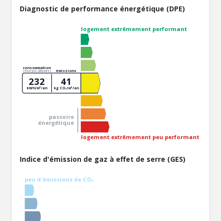
Diagnostic de performance énergétique (DPE)
logement extrêmement performant
consommation
émissions
(énergie primaire)
232
41
kWh/m²/an
kg CO₂/m²/an
passoire
énergétique
logement extrêmement peu performant
Indice d'émission de gaz à effet de serre (GES)
peu d'émissions de CO₂