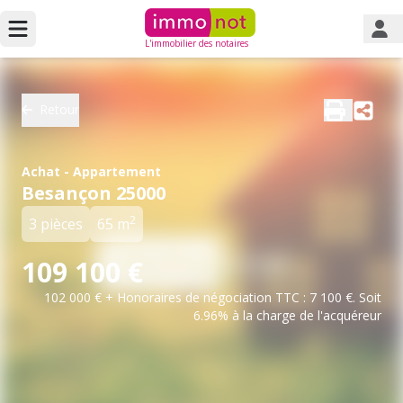
L'immobilier des notaires
Retour
Achat - Appartement
Besançon 25000
2
3 pièces
65 m
109 100 €
102 000 € + Honoraires de négociation TTC : 7 100 €. Soit
6.96% à la charge de l'acquéreur