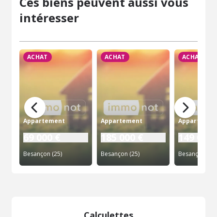
Ces biens peuvent aussi vous
intéresser
ACHAT
ACHAT
ACHAT
Appartement
Appartement
Appartemen
69 000 €
185 000 €
149 000 
Besançon (25)
Besançon (25)
Besançon (25)
Calculettes