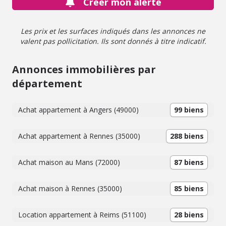
Créer mon alerte
valorisation. Un cadre de vie calme et inspirant, à
découvrir ! Honoraires inclus de 6.25% TTC à la charge de
l'acquéreur. Prix hors honoraires 160 000 €. Non soumis
Les prix et les surfaces indiqués dans les annonces ne
au DPE. Les informations sur les risques auxquels ce bien
valent pas pollicitation. Ils sont donnés à titre indicatif.
est exposé sont disponibles sur le site Géorisques :
georisques.gouv.fr.
Annonces immobilières par
département
Achat appartement à Angers (49000)
99 biens
Achat appartement à Rennes (35000)
288 biens
Achat maison au Mans (72000)
87 biens
Achat maison à Rennes (35000)
85 biens
Location appartement à Reims (51100)
28 biens