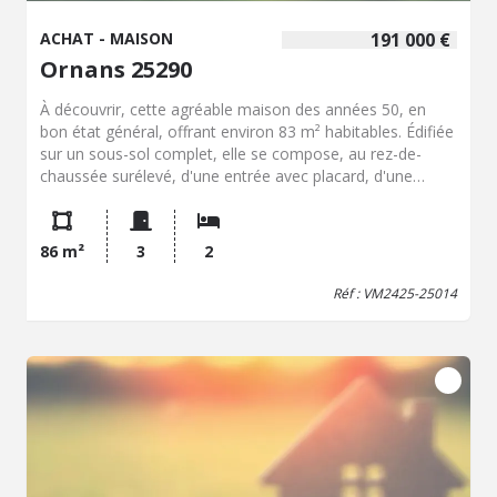
ACHAT - MAISON
191 000 €
Ornans 25290
À découvrir, cette agréable maison des années 50, en
bon état général, offrant environ 83 m² habitables. Édifiée
sur un sous-sol complet, elle se compose, au rez-de-
chaussée surélevé, d'une entrée avec placard, d'une
cuisine aménagée et équipée ouverte sur un séjour
lumineux avec accès direct à une terrasse, ainsi que d'un
WC indépendant. À l'étage, un dégagement pouvant faire
86 m²
3
2
office de bureau dessert deux chambres avec placards
intégrés et une salle de bains comprenant une douche,
Réf : VM2425-25014
une baignoire et un WC. Le sous-sol comprend une
chaufferie, une buanderie et une cave, offrant de beaux
espaces de rangement. À l'extérieur, vous profiterez d'un
jardin ainsi que d'une ancienne piscine qui nécessitera des
travaux pour être remise en service. Les menuiseries sont
en PVC double vitrage, l'assainissement est conforme et
le chauffage est assuré par une chaudière au fioul
complétée par un poêle à bois. Une maison fonctionnelle
idéale pour un premier achat ou une petite famille.