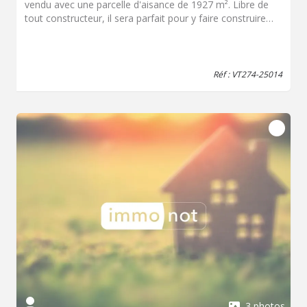
vendu avec une parcelle d'aisance de 1927 m². Libre de
tout constructeur, il sera parfait pour y faire construire
votre maison. Honoraires inclus de 9% à la charge de
l'acquéreur. Prix hors honoraires 48 580 €. Les
informations sur les risques auxquels ce bien est exposé
sont disponibles sur le site Géorisques :
Réf : VT274-25014
georisques.gouv.fr.
3 photos