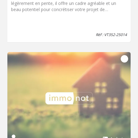
légèrement en pente, il offre un cadre agréable et un
beau potentiel pour concrétiser votre projet de
construction. Non viabilisé à ce jour, les raccordements
sont toutefois facilement accessibles à proximité,
facilitant ainsi vos démarches. Libre de tout constructeur,
vous bénéficiez d’une totale liberté pour imaginer et
Réf : VT352-25014
réaliser la maison qui vous ressemble. Situé dans un
environnement recherché, ce terrain représente une
opportunité rare à saisir. Honoraires inclus de 7.71% TTC
à la charge de l'acquéreur. Prix hors honoraires 73 700 €.
Les informations sur les risques auxquels ce bien est
exposé sont disponibles sur le site Géorisques :
georisques.gouv.fr.