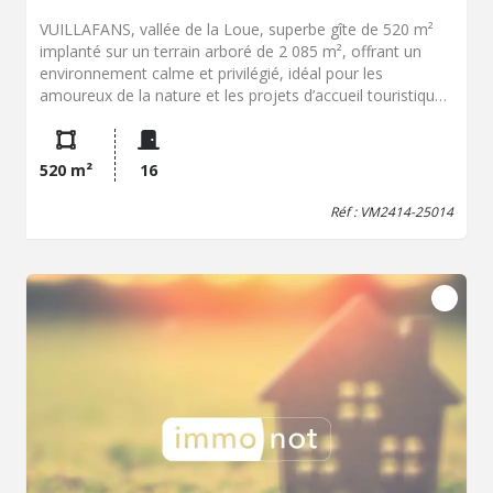
VUILLAFANS, vallée de la Loue, superbe gîte de 520 m²
implanté sur un terrain arboré de 2 085 m², offrant un
environnement calme et privilégié, idéal pour les
amoureux de la nature et les projets d’accueil touristique
ou événementiel. Au rez-de-chaussée, vous découvrirez
une entrée, une vaste salle à manger avec coin salon et
espace bar ouvrant sur une terrasse couverte, une salle
520 m²
16
de séminaire/réunion, deux WC, une cuisine
professionnelle entièrement équipée avec réserve
Réf : VM2414-25014
attenante, un bureau, un garage pour une voiture, une
chaufferie ainsi qu’une chambre avec salle d’eau privative.
Le premier étage propose neuf chambres totalisant 35
couchages, toutes équipées d’un placard de rangement et
d’une salle d’eau avec WC, ainsi qu’une buanderie. Le
second étage accueille un bel appartement privatif sous
une grande hauteur sous plafond comprenant une cuisine
ouverte sur un vaste séjour, trois chambres, une salle de
bains et des WC. L’ensemble est en parfait état et
respecte l’intégralité des normes en vigueur pour l’accueil
du public. À l’extérieur, vous profiterez d’un chalet de
jardin faisant office d’atelier, d’un terrain de pétanque et
d’un parking permettant de stationner une dizaine de