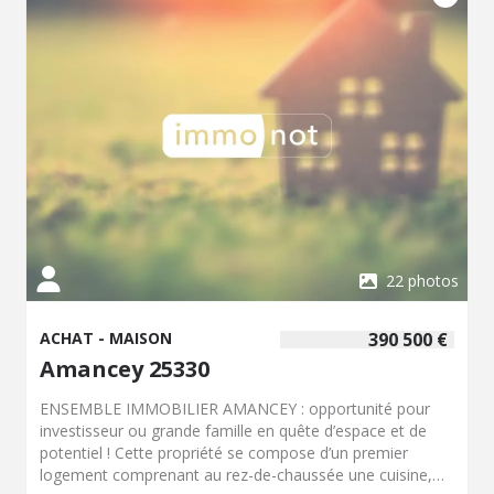
WC indépendant. Cette propriété spacieuse et
fonctionnelle séduira les familles en quête de confort, de
volumes généreux et d'un environnement agréable, tout
en bénéficiant d'un vaste terrain entièrement clos.
Honoraires inclus de 5.77% TTC à la charge de
l'acquéreur. Prix hors honoraires 260 000 €. Classe
énergie D, Classe climat B. Montant moyen estimé des
dépenses annuelles d'énergie pour un usage standard,
établi à partir des prix de l'énergie de l'année 2021 :
800.00 €. Date de réalisation du DPE : 18-02-2020. Les
informations sur les risques auxquels ce bien est exposé
sont disponibles sur le site Géorisques :
georisques.gouv.fr.
22 photos
ACHAT - MAISON
390 500 €
Amancey 25330
ENSEMBLE IMMOBILIER AMANCEY : opportunité pour
investisseur ou grande famille en quête d’espace et de
potentiel ! Cette propriété se compose d’un premier
logement comprenant au rez-de-chaussée une cuisine,