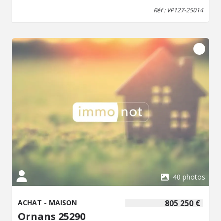
leur activité. Honoraires inclus de 5.69% à la charge de
Réf : VP127-25014
l'acquéreur. Prix hors honoraires 290 000 €. Dans une
copropriété de 100 lots. Aucune procédure n'est en cours.
Classe énergie F, Classe climat E. Les informations sur les
risques auxquels ce bien est exposé sont disponibles sur
le site Géorisques : georisques.gouv.fr.
40 photos
ACHAT - MAISON
805 250 €
Ornans 25290