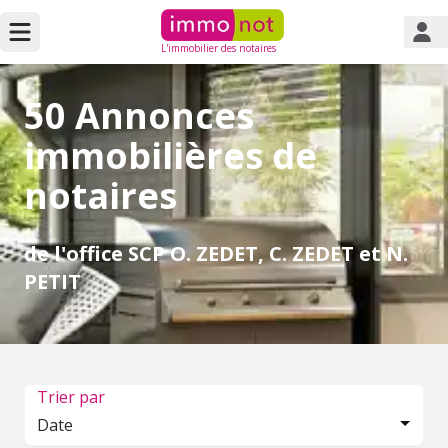
L'immobilier des notaires
50 Annonces
immobilières de
notaires
de l'office SCP O. ZEDET, C. ZEDET et N.
PETIT
Trier par
Date