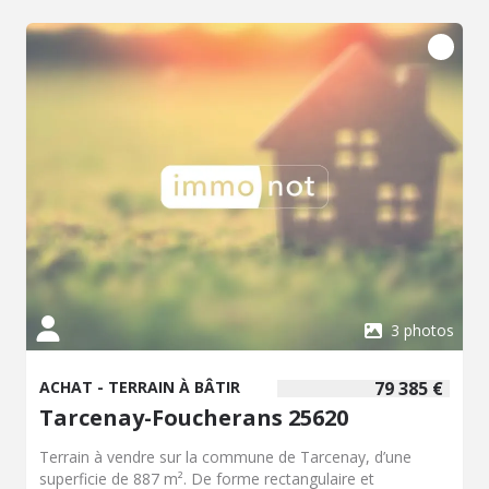
construction dans un environnement calme tout en
restant proche des axes routiers et des commodités. Une
belle opportunité à saisir rapidement ! Honoraires inclus
de 7.67% TTC à la charge de l'acquéreur. Prix hors
honoraires 75 000 €. Les informations sur les risques
auxquels ce bien est exposé sont disponibles sur le site
Géorisques : georisques.gouv.fr.
3 photos
ACHAT - TERRAIN À BÂTIR
79 385 €
Tarcenay-Foucherans 25620
Terrain à vendre sur la commune de Tarcenay, d’une
superficie de 887 m². De forme rectangulaire et