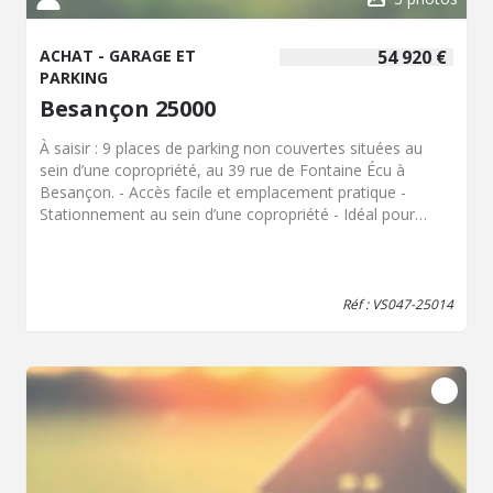
ACHAT - GARAGE ET
54 920 €
PARKING
Besançon 25000
À saisir : 9 places de parking non couvertes situées au
sein d’une copropriété, au 39 rue de Fontaine Écu à
Besançon. - Accès facile et emplacement pratique -
Stationnement au sein d’une copropriété - Idéal pour
investissement locatif ou usage personnel Vente possible
à l’unité ou en lot, selon votre projet. Dans un secteur où
les solutions de stationnement sont recherchées, ces
places constituent une opportunité intéressante avec un
Réf : VS047-25014
bon potentiel de rentabilité. Honoraires inclus de 8.97%
TTC à la charge de l'acquéreur. Prix hors honoraires 50
400 €. Dans une copropriété de 105 lots. Quote-part
moyenne du budget prévisionnel 200 €/an. Aucune
procédure n'est en cours. Non soumis au DPE. Les
informations sur les risques auxquels ce bien est exposé
sont disponibles sur le site Géorisques :
georisques.gouv.fr.