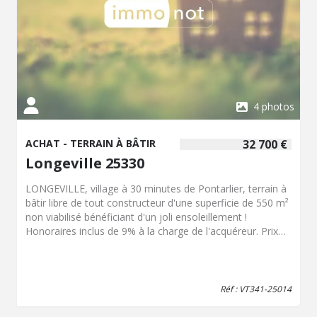
4 photos
ACHAT - TERRAIN À BÂTIR
32 700 €
Longeville 25330
LONGEVILLE, village à 30 minutes de Pontarlier, terrain à
bâtir libre de tout constructeur d'une superficie de 550 m²
non viabilisé bénéficiant d'un joli ensoleillement !
Honoraires inclus de 9% à la charge de l'acquéreur. Prix
hors honoraires 30 000 €. Les informations sur les risques
auxquels ce bien est exposé sont disponibles sur le site
Géorisques : georisques.gouv.fr.
Réf : VT341-25014