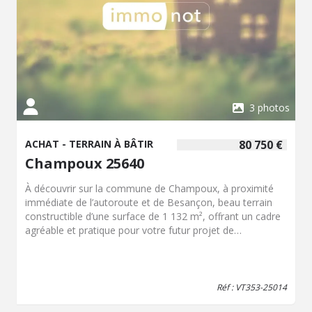
Honoraires inclus de 6.11% TTC à la charge de
l'acquéreur. Prix hors honoraires 180 000 €. Classe
énergie C, Classe climat C Montant moyen estimé des
dépenses annuelles d'énergie pour un usage standard,
établi à partir des prix de l'énergie de l'année 2021 : entre
1516.00 et 2052.00 €. Les informations sur les risques
auxquels ce bien est exposé sont disponibles sur le site
Géorisques : georisques.gouv.fr.
3 photos
ACHAT - TERRAIN À BÂTIR
80 750 €
Champoux 25640
À découvrir sur la commune de Champoux, à proximité
immédiate de l’autoroute et de Besançon, beau terrain
constructible d’une surface de 1 132 m², offrant un cadre
agréable et pratique pour votre futur projet de
construction. Ce terrain est libre de tout constructeur,
vous laissant une totale liberté dans la réalisation de
votre projet immobilier. - Assainissement individuel à
installer - Réseau électrique à proximité - Présence d’un
Réf : VT353-25014
regard d’eau sur la parcelle Idéal pour un projet de