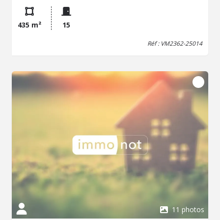
salle à manger, salon, salle d’eau et WC et à l’étage 4
chambres spacieuses, d’un second logement offrant au
rez-de-chaussée une grande entrée, au premier étage
435 m²
15
une cuisine ouverte sur séjour, 2 chambres, WC, salle de
bains ainsi que 2 terrasses, et au deuxième étage un
Réf : VM2362-25014
cabinet de toilette et 3 chambres supplémentaires. Vous
bénéficierez également de 2 locaux commerciaux à
rénover, l’un d’environ 33 m² composé de 2 pièces et WC
au rez-de-chaussée et l’autre de 44 m² au premier étage,
offrant un potentiel locatif ou professionnel. La propriété
dispose en complément d’un double garage indépendant,
d’un jardin agréable, d’une piscine creusée actuellement
hors service (liner à changer), ainsi que de nombreuses
dépendances type anciennes granges, caves et greniers
permettant de créer de nouveaux logements ou
d’optimiser encore le potentiel existant. Assainissement
aux normes, panneaux solaires déjà installés, toiture en
bon état, chauffage fioul et bois : un bien complet, rare et
évolutif offrant de multiples possibilités d’exploitation et
une rentabilité future très attractive. Honoraires inclus de
5.54% TTC à la charge de l'acquéreur. Prix hors
honoraires 370 000 €. Classe énergie E, Classe climat D
11 photos
Montant moyen estimé des dépenses annuelles d'énergie