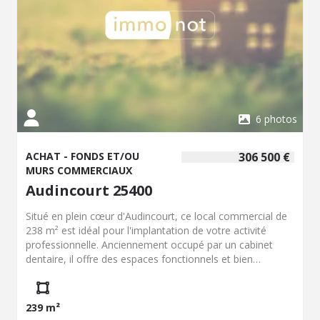
6 photos
ACHAT - FONDS ET/OU
306 500 €
MURS COMMERCIAUX
Audincourt 25400
Situé en plein cœur d'Audincourt, ce local commercial de
238 m² est idéal pour l'implantation de votre activité
professionnelle. Anciennement occupé par un cabinet
dentaire, il offre des espaces fonctionnels et bien
agencés, en parfait état. 2 places de parking privatives
sont vendues avec. Ce bien est idéal pour des
professionnels à la recherche de locaux bien situés,
239 m²
offrant de bonnes prestations et une belle surface pour