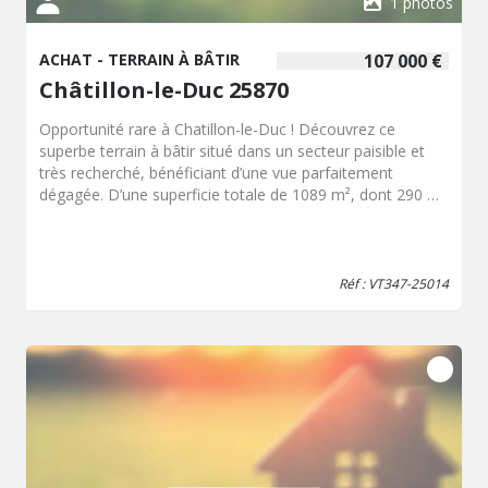
1 photos
ACHAT - TERRAIN À BÂTIR
107 000 €
Châtillon-le-Duc 25870
Opportunité rare à Chatillon-le-Duc ! Découvrez ce
superbe terrain à bâtir situé dans un secteur paisible et
très recherché, bénéficiant d’une vue parfaitement
dégagée. D’une superficie totale de 1089 m², dont 290 m²
constructibles, ce terrain non viabilisé mais aisément
viabilisable offre un potentiel exceptionnel pour
concrétiser votre projet immobilier en toute liberté, sans
aucune contrainte de constructeur. Ne laissez pas passer
Réf : VT347-25014
cette occasion unique de créer la maison de vos rêves
dans un cadre privilégié. Dossier complet avec plan
disponible sur simple demande. Honoraires inclus de 7%
TTC à la charge de l'acquéreur. Prix hors honoraires 100
000 €. Les informations sur les risques auxquels ce bien
est exposé sont disponibles sur le site Géorisques :
georisques.gouv.fr.