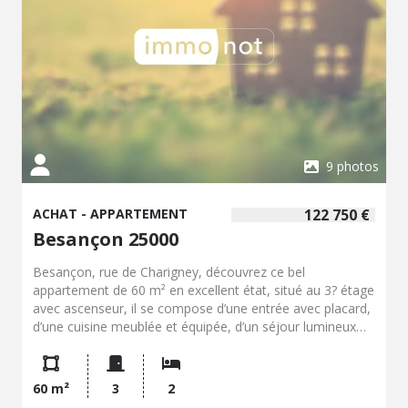
standard, établi à partir des prix de l'énergie de l'année
2021 : entre 1490.00 et 2017.00 €. Les informations sur
les risques auxquels ce bien est exposé sont disponibles
sur le site Géorisques : georisques.gouv.fr.
9 photos
ACHAT - APPARTEMENT
122 750 €
Besançon 25000
Besançon, rue de Charigney, découvrez ce bel
appartement de 60 m² en excellent état, situé au 3? étage
avec ascenseur, il se compose d’une entrée avec placard,
d’une cuisine meublée et équipée, d’un séjour lumineux
ouvrant sur un balcon, de deux chambres confortables
dont une avec placard et la seconde bénéficiant d’un petit
balcon, ainsi que d’une salle d’eau fonctionnelle. Ce bien,
60 m²
3
2
prêt à vivre, est complété par une cave et un cellier,