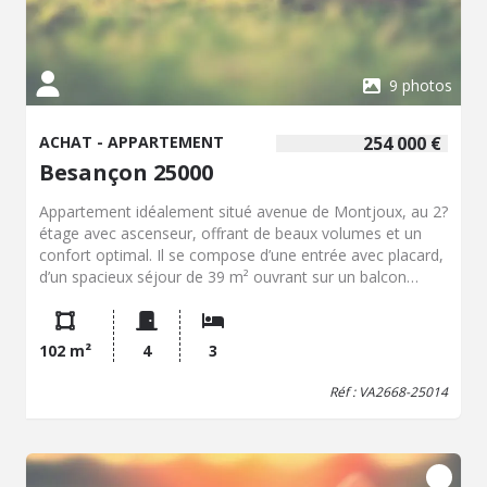
georisques.gouv.fr.
9 photos
ACHAT - APPARTEMENT
254 000 €
Besançon 25000
Appartement idéalement situé avenue de Montjoux, au 2?
étage avec ascenseur, offrant de beaux volumes et un
confort optimal. Il se compose d’une entrée avec placard,
d’un spacieux séjour de 39 m² ouvrant sur un balcon
équipé d’un store électrique, d’une cuisine meublée et
entièrement équipée de marque Rognon, de trois
chambres dont deux avec placards intégrés, d’une
102 m²
4
3
buanderie, d’un WC séparé et d’une salle d’eau.
L’appartement est vendu avec une cave et bénéficie d’un
Réf : VA2668-25014
parking collectif au sein de la copropriété. Une
climatisation réversible est installée dans le séjour.
L’ensemble est en parfait état, aucun travaux à prévoir,
appartement habitable immédiatement. Honoraires inclus