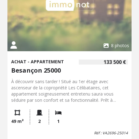
standard, établi à partir des prix de l'énergie de l'année
2021 : entre 473.00 et 641.00 €. Les informations sur les
risques auxquels ce bien est exposé sont disponibles sur
le site Géorisques : georisques.gouv.fr.
8 photos
ACHAT - APPARTEMENT
133 500 €
Besançon 25000
À découvrir sans tarder ! Situé au 1er étage avec
ascenseur de la copropriété Les Célibataires, cet
appartement soigneusement entretenu saura vous
séduire par son confort et sa fonctionnalité. Prêt à
accueillir ses nouveaux occupants, il offre une cuisine
meublée et équipée, un agréable séjour avec accès à un
balcon de 4 m² idéal pour profiter des beaux jours, une
49 m²
2
1
chambre confortable ainsi qu'une salle d'eau avec WC.
Vous apprécierez également ses annexes
Réf : VA2696-25014
particulièrement recherchées : une cave et une place de