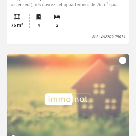
ascenseur), découvrez cet appartement de 76 m² qui
vient tout juste d'être rafraîchi. Dès l'entrée, vous serez
séduit par son agencement optimal qui s'ouvre sur une
cuisine entièrement meublée et équipée, prête à l'emploi.
76 m²
4
2
La pièce maîtresse est un vaste et chaleureux séjour
baigné de lumière donnant accès directement à un
Réf : VA2709-25014
balcon, avec la possibilité d'y créer facilement une
troisième chambre selon vos besoins. L'espace nuit
comprend deux chambres confortables, une salle de
bains fonctionnelle et un WC séparé. Pour votre confort
au quotidien, ce bien est vendu avec une cave privative,
deux séchoirs très pratiques et une place de parking
extérieure. Le chauffage est collectif au gaz. Si l'ensemble
de l'appartement affiche des peintures neuves et propres,
prévoyez le remplacement des fenêtres en bois simple
vitrage pour optimiser son isolation et en faire un
véritable cocon énergétique. Une opportunité rare sur le
secteur, idéale pour un premier achat ou un
investissement locatif ! Honoraires inclus de 6.43% TTC à
la charge de l'acquéreur. Prix hors honoraires 140 000 €.
Dans une copropriété de 250 lots. Aucune procédure
n'est en cours. Classe énergie E, Classe climat E Montant