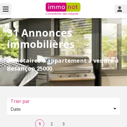
L'immobilier des notaires
31 Annonces
immobilières
de notaires d'appartement à vendre à
Besançon 25000
Trier par
Date
1
2
3