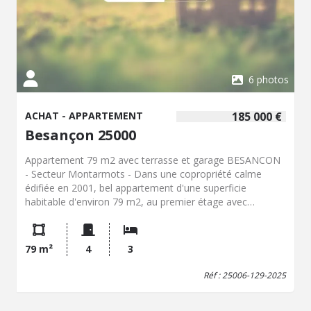
copropriété : 550 € par trimestre À découvrir sans tarder !
6 photos
ACHAT - APPARTEMENT
185 000 €
Besançon 25000
Appartement 79 m2 avec terrasse et garage BESANCON
- Secteur Montarmots - Dans une copropriété calme
édifiée en 2001, bel appartement d'une superficie
habitable d'environ 79 m2, au premier étage avec
ascenseur, composé de : entrée avec placards (porte
avec serrure sécurisée), grande pièce de vie avec cuisiné
ouverte et accès à deux terrasses, trois chambres, salle
79 m²
4
3
d'eau, toilettes. Chauffage gaz individuel (2022). Fenêtres
double-vitrage PVC + volets roulants électriques. Charges
Réf : 25006-129-2025
de copropriété : 485 euros/trimestre. Taxe foncière : 1200
euros. Vendu avec une cave et un garage en sous-sol.