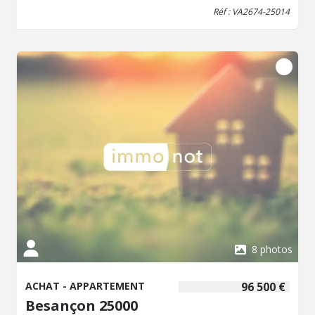
offrant des espaces de rangement appréciables ; idéal
Réf : VA2674-25014
pour un premier achat ou un investissement de qualité.
Honoraires inclus de 6.74% TTC à la charge de
l'acquéreur. Prix hors honoraires 115 000 €. Dans une
copropriété de 755 lots. Aucune procédure n'est en cours.
Classe énergie D, Classe climat D Montant moyen estimé
des dépenses annuelles d'énergie pour un usage
standard, établi à partir des prix de l'énergie de l'année
2021 : entre 1056.00 et 1430.00 €. Les informations sur
les risques auxquels ce bien est exposé sont disponibles
sur le site Géorisques : georisques.gouv.fr.
8 photos
ACHAT - APPARTEMENT
96 500 €
Besançon 25000