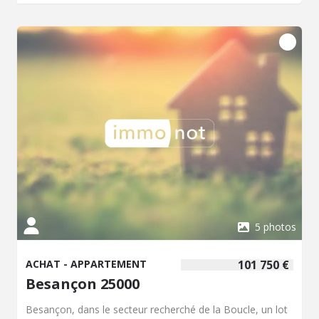
parking privative, un véritable atout au quotidien. Afin de
s'adapter à votre projet, il est possible d'acquérir un
garage en plus. Que vous soyez à la recherche de votre
résidence principale, d'un pied-à-terre ou d'un
investissement locatif de qualité, ce bien réunit tous les
critères pour vous séduire. Une belle opportunité à ne pas
manquer ! Honoraires inclus de 6.59% TTC à la charge de
l'acquéreur. Prix hors honoraires 125 250 €. Dans une
copropriété de 406 lots. Aucune procédure n'est en cours.
Classe énergie D, Classe climat D Montant moyen estimé
des dépenses annuelles d'énergie pour un usage
standard, établi à partir des prix de l'énergie de l'année
2021 : entre 691.00 et 935.00 €. Les informations sur les
risques auxquels ce bien est exposé sont disponibles sur
le site Géorisques : georisques.gouv.fr.
5 photos
ACHAT - APPARTEMENT
101 750 €
Besançon 25000
Besançon, dans le secteur recherché de la Boucle, un lot