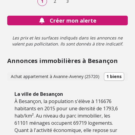
1
2
3
1838.00 € sur les années 2021, 2022 et 2023
(abonnements compris). Les informations sur les risques
auxquels ce bien est exposé sont disponibles sur le site
Créer mon alerte
Géorisques : georisques.gouv.fr.
Les prix et les surfaces indiqués dans les annonces ne
valent pas pollicitation. Ils sont donnés à titre indicatif.
Annonces immobilières à Besançon
Achat appartement à Avanne-Aveney (25720)
1 biens
La ville de Besançon
À Besançon, la population s'élève à 116676
habitants en 2015 pour une densité de 1793,6
hab/km². Au niveau du parc immobilier, les
61101 ménages occupent 69719 logements.
Quant à l'activité économique, elle repose sur