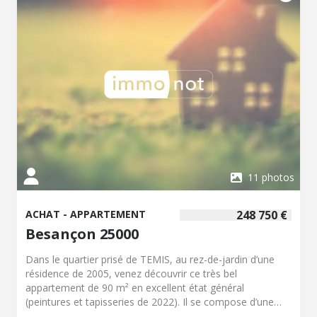
de 5.83% TTC à la charge de l'acquéreur. Prix hors
honoraires 240 000 €. Dans une copropriété de 296 lots.
Aucune procédure n'est en cours. Classe énergie C,
Classe climat C Montant moyen estimé des dépenses
annuelles d'énergie pour un usage standard, établi à partir
des prix de l'énergie de l'année 2021 : entre 690.00 et
1000.00 €. Les informations sur les risques auxquels ce
bien est exposé sont disponibles sur le site Géorisques :
georisques.gouv.fr.
11 photos
ACHAT - APPARTEMENT
248 750 €
Besançon 25000
Dans le quartier prisé de TEMIS, au rez-de-jardin d’une
résidence de 2005, venez découvrir ce très bel
appartement de 90 m² en excellent état général
(peintures et tapisseries de 2022). Il se compose d’une
entrée, d’une cuisine meublée et entièrement équipée de