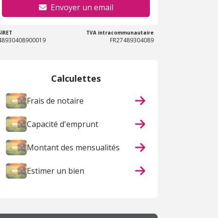
Envoyer un email
SIRET
TVA intracommunautaire
48930408900019
FR27489304089
Calculettes
Frais de notaire
Capacité d'emprunt
Montant des mensualités
Estimer un bien