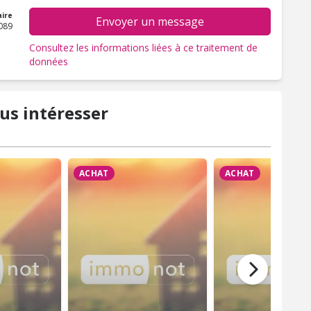
ire
Envoyer un message
089
Consultez les informations liées à ce traitement de
données
us intéresser
ACHAT
ACHAT