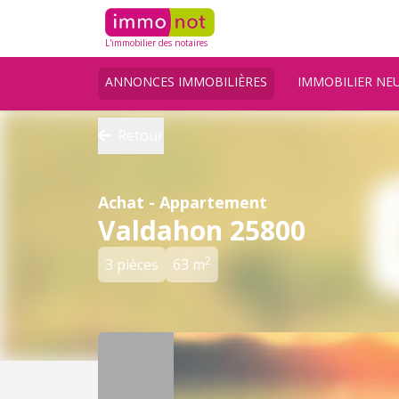
L'immobilier des notaires
ANNONCES IMMOBILIÈRES
IMMOBILIER NE
Retour
Achat - Appartement
Valdahon 25800
2
3 pièces
63 m