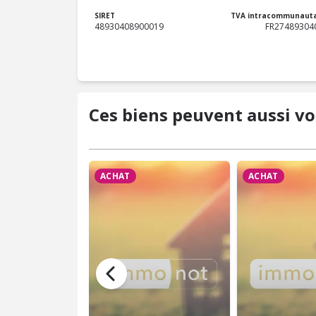
SIRET
TVA intracommunauta
48930408900019
FR27489304
Ces biens peuvent aussi vo
ACHAT
ACHAT