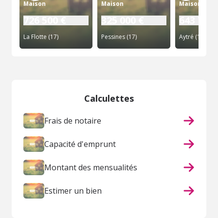
Maison
Maison
Maison
726 500 €
325 000 €
643 750 
La Flotte (17)
Pessines (17)
Aytré (17)
Calculettes
Frais de notaire
Capacité d'emprunt
Montant des mensualités
Estimer un bien