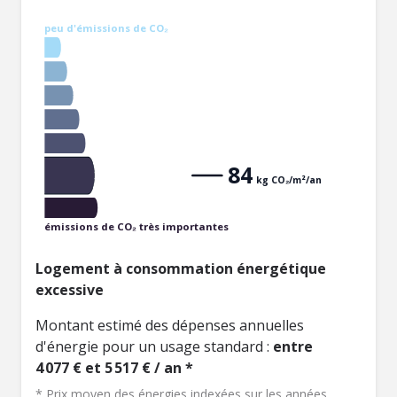
peu d'émissions de CO₂
84
kg CO₂/m²/an
émissions de CO₂ très importantes
Logement à consommation énergétique
excessive
Montant estimé des dépenses annuelles
d'énergie pour un usage standard :
entre
4 077 € et 5 517 € / an *
* Prix moyen des énergies indexées sur les années