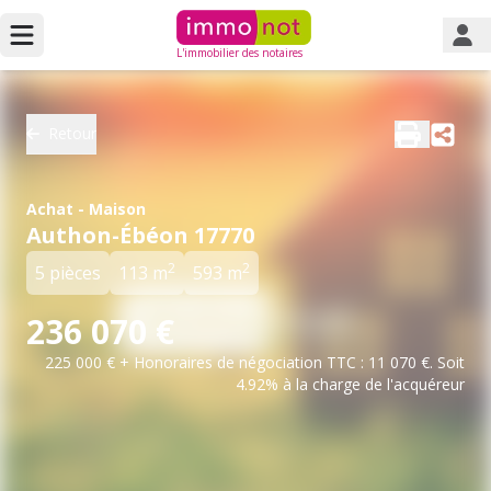
L'immobilier des notaires
Retour
Achat - Maison
Authon-Ébéon 17770
2
2
5 pièces
113 m
593 m
236 070 €
225 000 € + Honoraires de négociation TTC : 11 070 €. Soit
4.92% à la charge de l'acquéreur