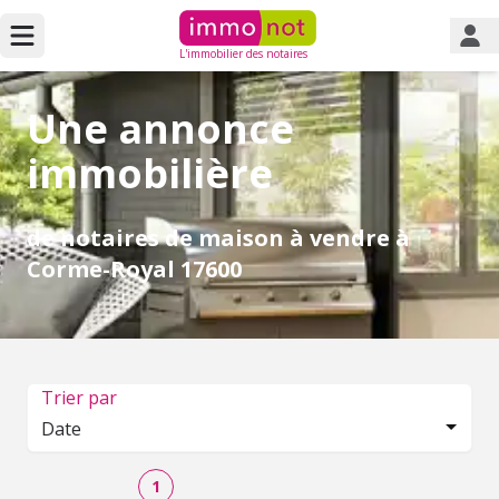
L'immobilier des notaires
Une annonce
immobilière
de notaires de maison à vendre à
Corme-Royal 17600
Trier par
Date
1