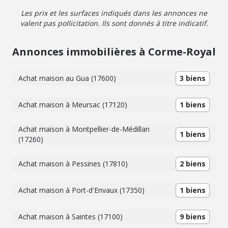
photovoltaïques), accessible PMR (norme handicapé
Les prix et les surfaces indiqués dans les annonces ne
porte de 90), équipée de portes et baies vitrées à
valent pas pollicitation. Ils sont donnés à titre indicatif.
galandage, de store banne motorisé, de moustiquaires,
ainsi que de belles finitions extérieurs en enrobé, son
jardin paysagé, sa fibre installée sans oublier son alarme.
Annonces immobilières à Corme-Royal
Les informations sur les risques auxquels ce bien est
exposé sont disponibles sur le site Géorisques
http://www.georisques.gouv.fr
Achat maison au Gua (17600)
3 biens
Achat maison à Meursac (17120)
1 biens
Achat maison à Montpellier-de-Médillan
1 biens
(17260)
Achat maison à Pessines (17810)
2 biens
Achat maison à Port-d'Envaux (17350)
1 biens
Achat maison à Saintes (17100)
9 biens