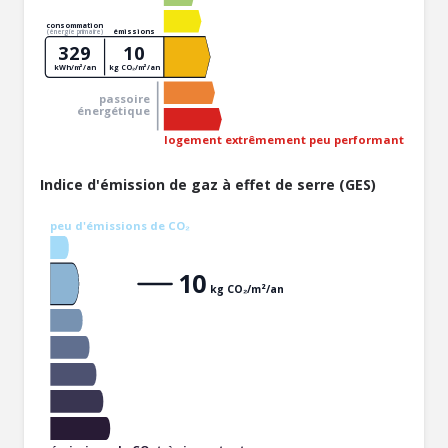
consommation
émissions
(énergie primaire)
329
10
kWh/m²/an
kg CO₂/m²/an
passoire
énergétique
logement extrêmement peu performant
Indice d'émission de gaz à effet de serre (GES)
peu d'émissions de CO₂
10
kg CO₂/m²/an