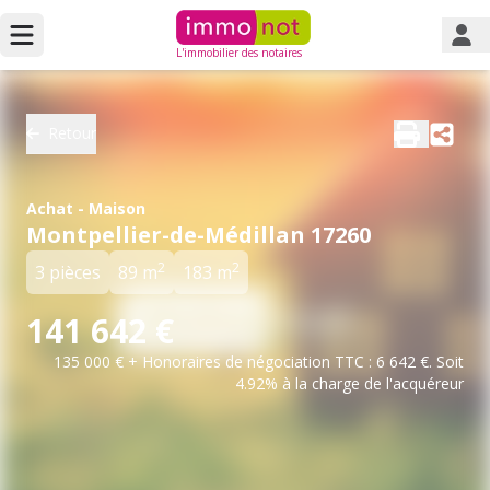
L'immobilier des notaires
Retour
Achat - Maison
Montpellier-de-Médillan 17260
2
2
3 pièces
89 m
183 m
141 642 €
135 000 € + Honoraires de négociation TTC : 6 642 €. Soit
4.92% à la charge de l'acquéreur