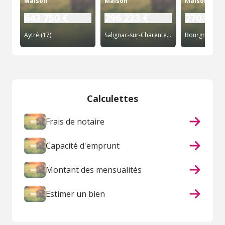
Maison
Maison
Maison
643 750 €
296 233 €
270 400 
Aytré (17)
Salignac-sur-Charente (17)
Bourgneuf (17
Calculettes
Frais de notaire
Capacité d'emprunt
Montant des mensualités
Estimer un bien