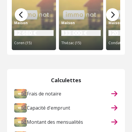
Maison
Maison
Maison
82 680 €
133 000 €
120 000 
Coren (15)
Thiézac (15)
Condat (15)
Calculettes
Frais de notaire
Capacité d'emprunt
Montant des mensualités