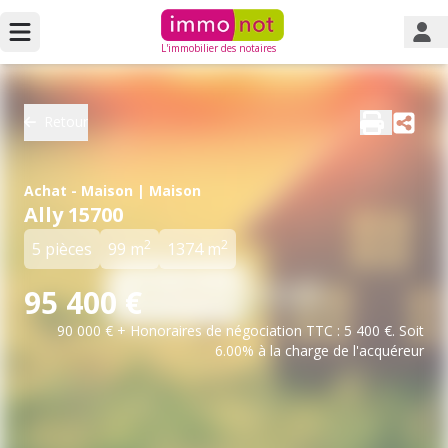
L'immobilier des notaires
Retour
Achat - Maison | Maison
Ally 15700
2
2
5 pièces
99 m
1374 m
95 400 €
90 000 € + Honoraires de négociation TTC : 5 400 €. Soit
6.00% à la charge de l'acquéreur