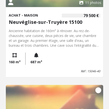
11 photos
ACHAT - MAISON
79 500 €
Neuvéglise-sur-Truyère 15100
Ancienne habitation de 160m² à rénover. Au rez-de-
chaussée, une cuisine, deux pièces de vie, une chambre
et un garage. Au premier étage, une salle d'eau, un
bureau et trois chambres. Une cave sous l'intégralité du
bâtiment. Le tout su une parcelle de 687m². Couverture
du garage à prévoir, simple vitrage bois, chauffage fuel.
160 m²
687 m²
Réf : 15046-40