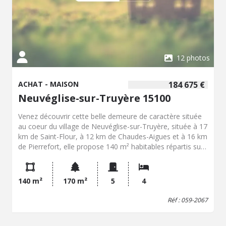
espace de loisirs. Cette maison aux beaux volumes
représente une belle opportunité pour ceux qui
recherchent un cadre de vie agréable à Neuvéglise-sur-
Truyère, avec de nombreux espaces de vie, des
dépendances et un terrain facile à entretenir.
12 photos
ACHAT - MAISON
184 675 €
Neuvéglise-sur-Truyère 15100
Venez découvrir cette belle demeure de caractère située
au coeur du village de Neuvéglise-sur-Truyère, située à 17
km de Saint-Flour, à 12 km de Chaudes-Aigues et à 16 km
de Pierrefort, elle propose 140 m² habitables répartis sur
deux niveaux, rénovée avec goût et un comble
aménageable. La maison dispose au rez-de-chaussée
d'un SAS d'entrée, une grande cuisine ouverte sur le
140 m²
170 m²
5
4
séjour et un accès garage / atelier et un wc indépendant.
A l'étage se trouver 4 chambres dont une avec dressing
Réf : 059-2067
et une avec un accès extérieur, un wc indépendant, une
salle d'eau douche et une buanderie. A l'étage supérieur