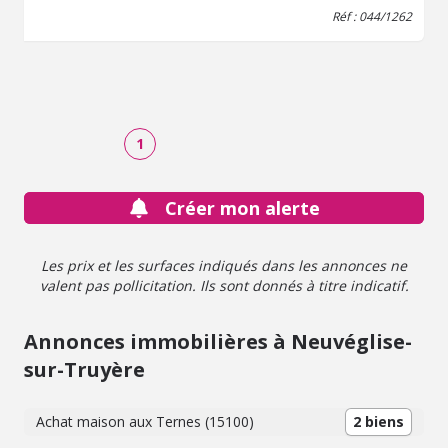
salle de bain + douche, WC ; - 2° : palier, grande pièce à
Réf : 044/1262
usage de salle de jeu / salon, chambre avec placards,
salle d'eau / WC ; - Combles isolés au-dessus. * Terrain
au-devant et sur le côté.
1
Créer mon alerte
Les prix et les surfaces indiqués dans les annonces ne
valent pas pollicitation. Ils sont donnés à titre indicatif.
Annonces immobilières à Neuvéglise-
sur-Truyère
Achat maison aux Ternes (15100)
2 biens