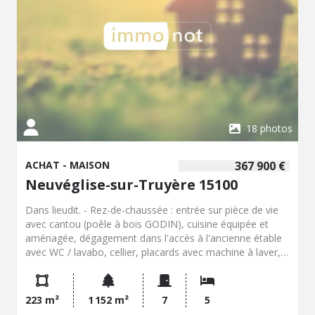
18 photos
ACHAT - MAISON
367 900 €
Neuvéglise-sur-Truyère 15100
Dans lieudit. - Rez-de-chaussée : entrée sur pièce de vie
avec cantou (poêle à bois GODIN), cuisine équipée et
aménagée, dégagement dans l'accès à l'ancienne étable
avec WC / lavabo, cellier, placards avec machine à laver,
grande chambre avec placards et salle d'eau, couloir avec
placards, dégagement avec accès arrière cuisine /
stockage bois, cave, escalier d'accès à la grange ; - 1° :
223 m²
1 152 m²
7
5
palier avec placards, 2 chambres, bureau, dégagement,