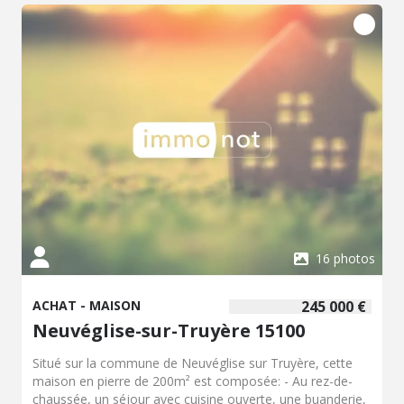
se trouve un grand grenier aménageable. Et enfin le sous-
sol où se trouve deux caves et une cave à vin. Chauffage :
Chaudière Fioul - Huisseries : Double vitrage -
Assainissement : collectif.
16 photos
ACHAT - MAISON
245 000 €
Neuvéglise-sur-Truyère 15100
Situé sur la commune de Neuvéglise sur Truyère, cette
maison en pierre de 200m² est composée: - Au rez-de-
chaussée, un séjour avec cuisine ouverte, une buanderie,