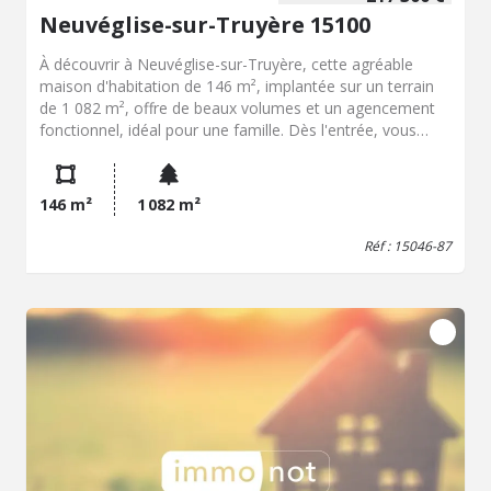
Neuvéglise-sur-Truyère 15100
À découvrir à Neuvéglise-sur-Truyère, cette agréable
maison d'habitation de 146 m², implantée sur un terrain
de 1 082 m², offre de beaux volumes et un agencement
fonctionnel, idéal pour une famille. Dès l'entrée, vous
serez accueilli par un séjour lumineux et une cuisine
conviviale. Le rez-de-chaussée dispose également d'un
couloir desservant une suite parentale avec sa salle de
146 m²
1 082 m²
bains et ses WC, ainsi qu'une seconde chambre
bénéficiant de sa propre salle d'eau. À l'étage, un vaste
Réf : 15046-87
espace offre de nombreuses possibilités d'aménagement
selon vos besoins : salle de jeux, bureau, espace détente
ou coin lecture. Vous y trouverez également trois
chambres supplémentaires ainsi qu'un grenier, offrant un
espace de rangement appréciable. Le sous-sol complet
comprend une chaufferie, une cave, un atelier, une
buanderie et un garage, apportant un véritable confort au
quotidien. À l'extérieur, le terrain de 1 082 m² permet de
profiter pleinement des beaux jours. Une dépendance
située au fond du jardin complète l'ensemble et pourra
être utilisée selon vos projets : atelier, stockage ou