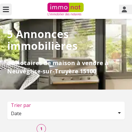
L'immobilier des notaires
5 Annonces
immobilières
de notaires de maison à vendre à
Neuvéglise-sur-Truyère 15100
Trier par
Date
1