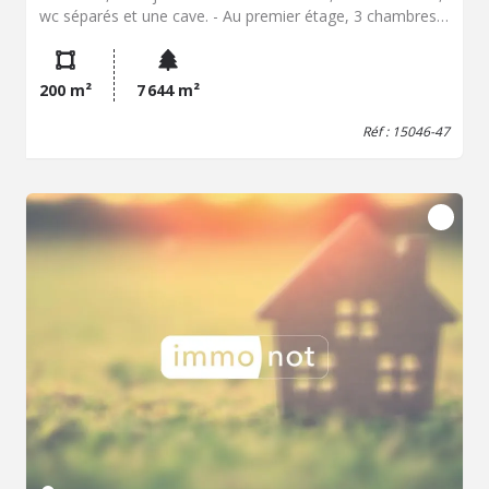
wc séparés et une cave. - Au premier étage, 3 chambres
spacieuses, une chambre sans fenêtre, wc séparés et une
salle d'eau. - Au deuxième étage, une pièce servant de
dortoir et un grenier. - Grenier au dessus. - Terrain sur le
200 m²
7 644 m²
devant. Un hangar de 80m² sur deux niveaux avec un
garage de 50m² attenant et une parcelle agricole de
Réf : 15046-47
moins 6500m² à 200 mètres. Double vitrage PVC, poêle à
bois, radiateurs électriques, tout à l'égout.