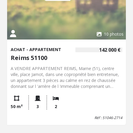
10 photos
ACHAT - APPARTEMENT
142 000 €
Reims 51100
A VENDRE APPARTEMENT REIMS, Marne (51), centre
ville, place Jamot, dans une copropriété bien entretenue,
un appartement 3 pièces au calme en rez de chaussée
donnant sur l 'arrière de l 'immeuble comprenant un
couloir, un wc, une cuisine, un salon de 11 m², deux
chambres de 14 et 12,50 m², une salle d'eau, un cabinet
de toilette. Une cave. Chauffage individuel électrique,
50 m²
3
2
fenêtres en pvc double vitrage. Classe énergie : E.
Réf : 51046-2714