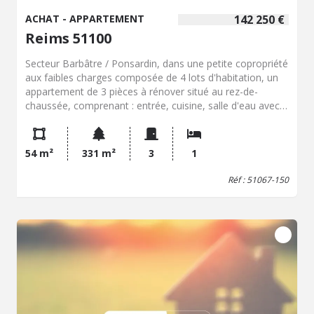
ACHAT - APPARTEMENT
142 250 €
Reims 51100
Secteur Barbâtre / Ponsardin, dans une petite copropriété
aux faibles charges composée de 4 lots d'habitation, un
appartement de 3 pièces à rénover situé au rez-de-
chaussée, comprenant : entrée, cuisine, salle d'eau avec
douche et WC, séjour, chambre, bureau. Une grande cave
située au sous-sol d'environ 9,60 m² avec atelier et
électricité et un box fermé par une porte basculante
54 m²
331 m²
3
1
manuelle complètent ce bien. Chauffage individuel gaz.
Réf : 51067-150