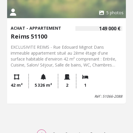
5 photos
ACHAT - APPARTEMENT
149 000 €
Reims 51100
EXCLUSIVITE REIMS - Rue Edouard Mignot Dans
immeuble appartement situé au 2ème étage d'une
surface habitable d'environ 42 m² comprenant : Entrée,
Cuisine, Salon/ Séjour, Salle de bains, WC, Chambres
Garage, Cave (65 lots) TF : 1.147 € Charges de
copropriété : environ 180 €/trimestre CONTACT ET
DEMANDE DE RENSEIGNEMENTS : Madame Gwénaelle
42 m²
5 326 m²
2
1
OUBRIOT Office Notarial de Gueux
gwenaelle.oubriot.51066@notaires.fr
06.72.72.90.83
Réf : 51066-2088