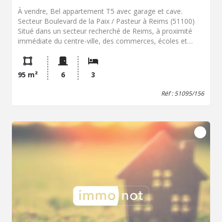
À vendre, Bel appartement T5 avec garage et cave.
Secteur Boulevard de la Paix / Pasteur à Reims (51100)
Situé dans un secteur recherché de Reims, à proximité
immédiate du centre-ville, des commerces, écoles et
transports, cet appartement de type 5 offre un cadre de
vie agréable et pratique au quotidien. Au sein d'une
copropriété bien entretenue, cet appartement séduit par
95 m²
6
3
sa luminosité, sa vue dégagée et valorisante sur la ville,
ainsi que par ses beaux volumes. Il se compose d'une
Réf : 51095/156
vaste pièce de vie donnant accès à un balcon (également
accessible depuis une chambre), d'une cuisine séparée
récente et moderne, de trois chambres, d'un grand
dressing (pouvant aisément faire office de quatrième
chambre), d'une salle de bain, et d'une salle d'eau. Un
garage privatif et une cave complètent ce bien.
L'appartement est en bon état, avec un parquet de
qualité et des prestations soignées. Un bien rare sur le
secteur, à découvrir sans tarder !