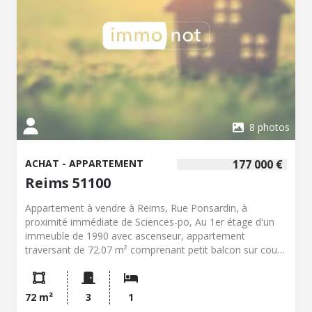
unique, avec un accès immédiat aux restaurants, cafés,
commerces, marchés, musées et lieux culturels. Le
quartier est vivant, central et parfaitement desservi, idéal
pour une résidence principale, un pied-à-terre ou un
investissement patrimonial de qualité. Hyper-centre:
emplacement premium Cadre historique et animé
Annexes rares : grenier aménagé + cave Faibles charges
Un bien à fort potentiel, rare sur le secteur.
8 photos
ACHAT - APPARTEMENT
177 000 €
Reims 51100
Appartement à vendre à Reims, Rue Ponsardin, à
proximité immédiate de Sciences-po, Au 1er étage d'un
immeuble de 1990 avec ascenseur, appartement
traversant de 72.07 m² comprenant petit balcon sur cour
donnant accès à une entrée avec placard, un grand séjour
de 32.75 m² sur rue accessible par quelques marches, une
grande cuisine de 14,19 m², une chambre avec placard
72 m²
3
1
sur cour, une salle de bains et un wc séparé. Chauffage