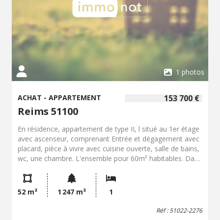
1 photos
ACHAT - APPARTEMENT
153 700 €
Reims 51100
En résidence, appartement de type II, l situé au 1er étage
avec ascenseur, comprenant Entrée et dégagement avec
placard, pièce à vivre avec cuisine ouverte, salle de bains,
wc, une chambre. L'ensemble pour 60m² habitables. Dans
la cour une place de stationnement. Charges de
copropriété par trimestre 180 €. Pas de procédure en
cours.
52 m²
1 247 m²
1
Réf : 51022-2276