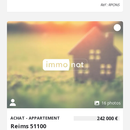
électrique Une cave complète ce bien (Possibilité
Réf : RPONS
d'acquérir en plus un box situé au sous-sol de l'immeuble)
Charges de copropriété : environ 1600 euros par an
16 photos
ACHAT - APPARTEMENT
242 000 €
Reims 51100