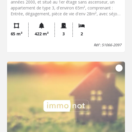
années 2000, et situé au 1er étage sans ascenseur, un
appartement de type 3, d'environ 65m², comprenant :
Entrée, dégagement, pièce de vie d'env 28m², avec séjour
et espace cuisine ouvert, rangements, deux chambres
donnant chacune sur un patio privatif, une salle de
douche et WC indépendants. - Chauffage individuel
65 m²
422 m²
3
2
électrique - Double vitrage PVC / Volets roulants
électriques Copropriété: 20 lots, dont 13 lots principaux.
Réf : 51066-2097
Charges de copropriété par trimestre : 360 € (Fond
travaux, Eau, électricité et entretien des parties
communes, assurance immeuble, charges du syndic
professionnel). Pas de procédure en cours. " Les
informations sur les risques auxquels ce bien est exposé
sont disponibles sur le site Géorisques :
https://www.georisques.gouv.fr" Contact et
renseignements : Alban DUCATEZ 06.09.97.74.95
alban.ducatez.51066@notaires.fr