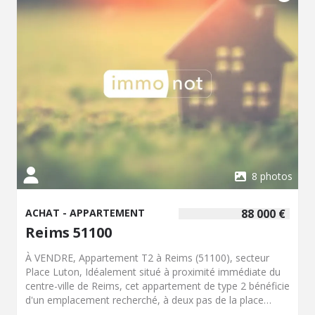
vous percevez vos revenus sans avoir à vous soucier de
la gestion du locataire. Rentabilité brute de
l’investissement à plus de 6%. En résumé : Un placement
sécurisé, rentable et sans gestion, idéal pour diversifier
votre patrimoine et obtenir des revenus complémentaires
réguliers. Contactez notre office notarial pour obtenir de
plus amples renseignements sur cet appartement à
vendre à Épernay.
8 photos
ACHAT - APPARTEMENT
88 000 €
Reims 51100
À VENDRE, Appartement T2 à Reims (51100), secteur
Place Luton, Idéalement situé à proximité immédiate du
centre-ville de Reims, cet appartement de type 2 bénéficie
d'un emplacement recherché, à deux pas de la place
Luton, offrant tous les commerces de proximité :