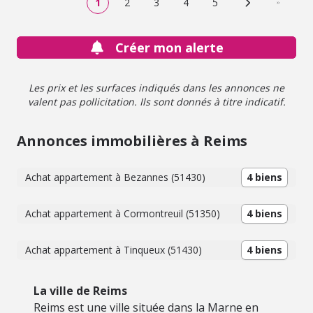
1
2
3
4
5
Page suivante
Dernière
Créer mon alerte
Les prix et les surfaces indiqués dans les annonces ne
valent pas pollicitation. Ils sont donnés à titre indicatif.
Annonces immobilières à Reims
Achat appartement à Bezannes (51430)
4 biens
Achat appartement à Cormontreuil (51350)
4 biens
Achat appartement à Tinqueux (51430)
4 biens
La ville de Reims
Reims est une ville située dans la Marne en