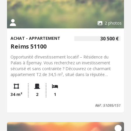
2 photos
ACHAT - APPARTEMENT
30 500 €
Reims 51100
Opportunité d’investissement locatif – Résidence du
Palais à Épernay. Vous recherchez un investissement
sécurisé et sans contrainte ? Découvrez ce charmant
appartement T2 de 34,5 m², situé dans la réputée
Résidence du Palais à Épernay. Description du bien :
Superficie : 34,5 m² Agencement : entrée, cuisine, séjour
lumineux, chambre confortable, salle de bain et WC.
34 m²
2
1
Résidence : calme, entretenue et idéalement située au
cœur d’Épernay, capitale du champagne. Atouts majeurs :
Réf : 51095/151
Investissement locatif sécurisé : vous bénéficiez d’un bail
commercial avec un gestionnaire, garantissant un loyer
annuel fixe. Aucun risque de vacance locative : les loyers
sont assurés et convenus à l’avance. Gestion simplifiée :