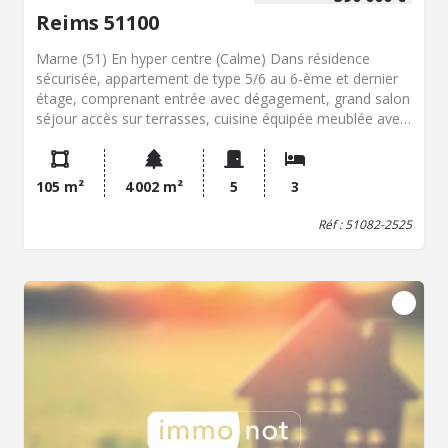
Reims 51100
Marne (51) En hyper centre (Calme) Dans résidence
sécurisée, appartement de type 5/6 au 6-ème et dernier
étage, comprenant entrée avec dégagement, grand salon
séjour accès sur terrasses, cuisine équipée meublée avec
terrasse, dégagement avec rangement, WC, grande salle
de bains, 3 chambres dont 1 avec terrasse. Box de
garage double en sous-sol. Ascenseur. Vue dégagée.
105 m²
4 002 m²
5
3
Rafraîchissement et réactualisation à prévoir. Prix : 390
000 € honoraires de négociation inclus à la charge des
Réf : 51082-2525
vendeurs.