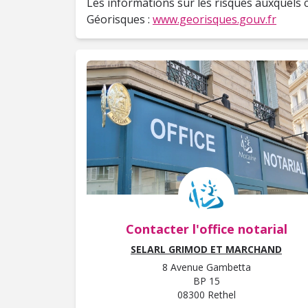
Les informations sur les risques auxquels c
Géorisques :
www.georisques.gouv.fr
Contacter l'office notarial
SELARL GRIMOD ET MARCHAND
8 Avenue Gambetta
BP 15
08300 Rethel