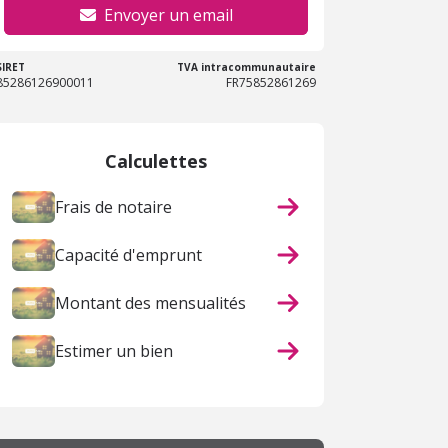
Envoyer un email
SIRET
TVA intracommunautaire
85286126900011
FR75852861269
Calculettes
Frais de notaire
Capacité d'emprunt
Montant des mensualités
Estimer un bien