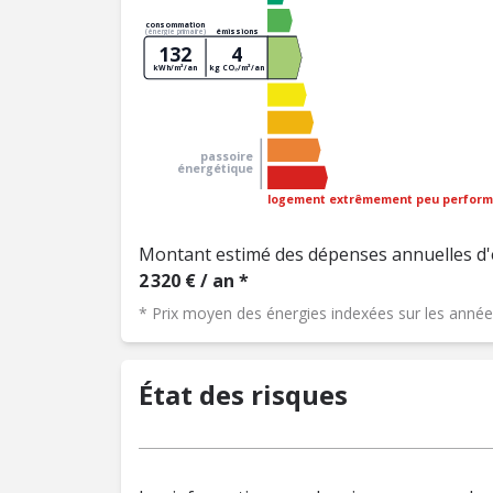
consommation
émissions
(énergie primaire)
132
4
kWh/m²/an
kg CO₂/m²/an
passoire
énergétique
logement extrêmement peu perform
Montant estimé des dépenses annuelles d'
2 320 € / an *
* Prix moyen des énergies indexées sur les ann
État des risques