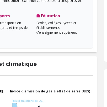
immobilier : commerces, écoles, transports et
ports
🏫 Éducation
transports en
Écoles, collèges, lycées et
ares et temps de
établissements
d'enseignement supérieur.
t climatique
E)
Indice d'émission de gaz à effet de serre (GES)
peu d'émissions de CO₂