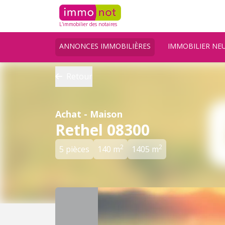
L'immobilier des notaires
ANNONCES IMMOBILIÈRES
IMMOBILIER NE
Retour
Achat - Maison
Rethel 08300
2
2
5 pièces
140 m
1405 m