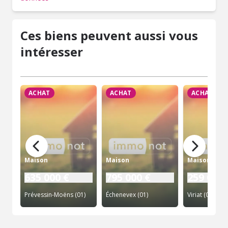
Ces biens peuvent aussi vous
intéresser
ACHAT
ACHAT
ACHAT
Maison
Maison
Maison
635 000 €
795 000 €
259 000 
Prévessin-Moëns (01)
Échenevex (01)
Viriat (01)