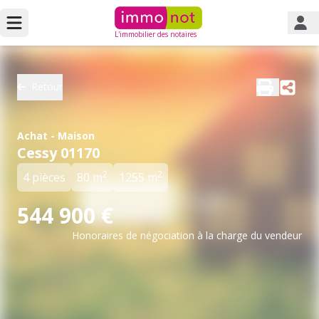
L'immobilier des notaires
Retour
Achat - Maison
Cessy 01170
2
2
4 pièces
80 m
1255 m
544 900 €
Honoraires de négociation à la charge du vendeur