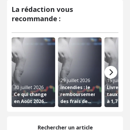
La rédaction vous
recommande :
29 juillet 2026
15 juillet 
30 juillet 2026
Incendies : le
Livret A :
Ce qui change
remboursement
taux rem
en Août 2026...
des frais de...
à 1,7 % au
août...
Rechercher un article