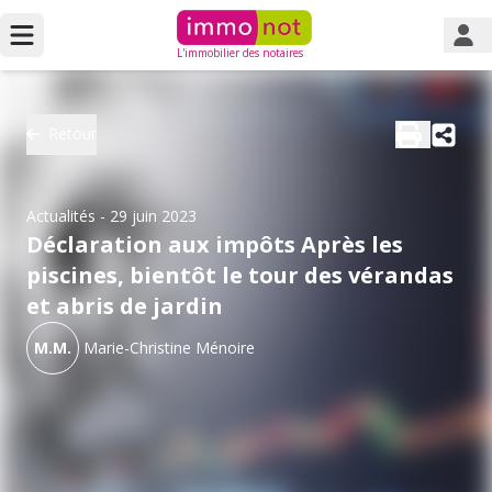
L'immobilier des notaires
Retour
Actualités
- 29 juin 2023
Déclaration aux impôts Après les
piscines, bientôt le tour des vérandas
et abris de jardin
M.M.
Marie-Christine Ménoire