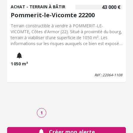
ACHAT - TERRAIN À BÂTIR
43 000 €
Pommerit-le-Vicomte 22200
Terrain constructible à vendre à POMMERIT-LE-
VICOMTE, Côtes d'Armor (22). Situé à proximité du bourg,
terrain à viabiliser d'une superficie de 1050 m². Les
informations sur les risques auxquels ce bien est exposé
sont disponibles sur le site Géorisques : www. georisques.
gouv. fr
1 050 m²
Réf : 22064-1108
1
Créer mon alerte