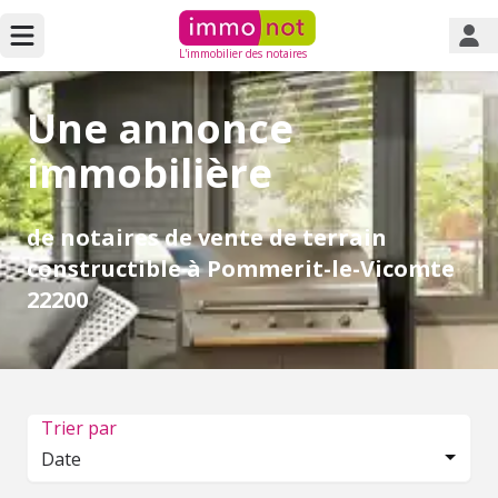
L'immobilier des notaires
Une annonce
immobilière
de notaires de vente de terrain
constructible à Pommerit-le-Vicomte
22200
Trier par
Date