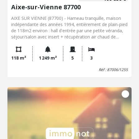
Aixe-sur-Vienne 87700
AIXE SUR VIENNE (87700) - Hameau tranquille, maison
indépendante des années 1994, entièrement de plain-pied
de 118m2 environ : hall d'entrée par une petite véranda,
séjour/salon avec insert + récupération air chaud de
38m2 donnant sur terrasse devant, cuisine aménagée et
équipée de 14m2, 3 chambres, salle de bains complète,
WC, pièce servant de buanderie/salle de jeux pouvant être
118 m²
1 249 m²
5
3
aménagée, garage simple - grand terrain clos autour de
1249m2 avec portail motorisé - double vitrage/volets
Réf : 87006/1255
roulants électriques, chauffage électrique/insert -
installation d'assainissement à remettre aux normes. TF
2025 : 1603 euros