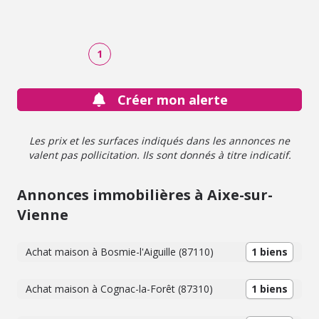
charmant petit balcon, WC, lingerie, 2ème étage : 2
chambres, grenier d'environ 150m2 aménageable. +
Appartement sur le côté indépendant (ou pouvant
communiquer avec la partie principale) en partie rénové
1
de 45m2 environ : avec sa propre entrée, cuisine
aménagée, salle d'eau et WC refaits, salon et chambre.
Chaudière au fioul, cheminées - électricité refaite - cour
Créer mon alerte
fermée devant par un porche, terrain arboré et plat sur
l'arrière avec petites dépendances.
Les prix et les surfaces indiqués dans les annonces ne
valent pas pollicitation. Ils sont donnés à titre indicatif.
Annonces immobilières à Aixe-sur-
Vienne
Achat maison à Bosmie-l'Aiguille (87110)
1 biens
Achat maison à Cognac-la-Forêt (87310)
1 biens