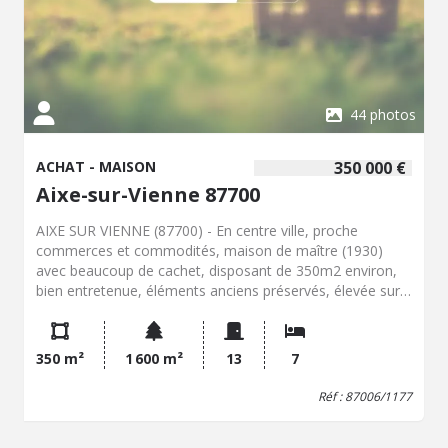
44 photos
ACHAT - MAISON
350 000 €
Aixe-sur-Vienne 87700
AIXE SUR VIENNE (87700) - En centre ville, proche
commerces et commodités, maison de maître (1930)
avec beaucoup de cachet, disposant de 350m2 environ,
bien entretenue, éléments anciens préservés, élevée sur
caves/2 garages/chaufferie/buanderie. Rez-de-chaussée
lumineux et traversant : vaste entrée, pièces de réception
de 46m2 avec belles cheminées anciennes, parquet - salle
350 m²
1 600 m²
13
7
à manger (27m2) vue sur jardin - cuisine reliée au jardin et
à un cellier, 1er étage : palier desservant 4 chambres
Réf : 87006/1177
spacieuses (plus de 15m2) dont certaines avec point
d'eau, parquet, anciennes cheminées, salle de bains avec