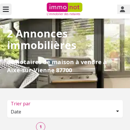
L'immobilier des notaires
2 Annonces
immobilières
de notaires de maison à vendre à
Aixe-sur-Vienne 87700
Trier par
Date
1