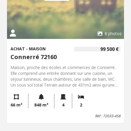
8 photos
ACHAT - MAISON
99 500 €
Connerré 72160
Maison, proche des écoles et commerces de Connerré.
Elle comprend une entrée donnant sur une cuisine, un
séjour lumineux, deux chambres, une salle de bain, WC.
Un sous sol total Terrain autour de 431m2 ainsi qu'une
parcelle de jardin de 417m2 Travaux à prévoir
66 m²
848 m²
4
2
Réf : 72033-458