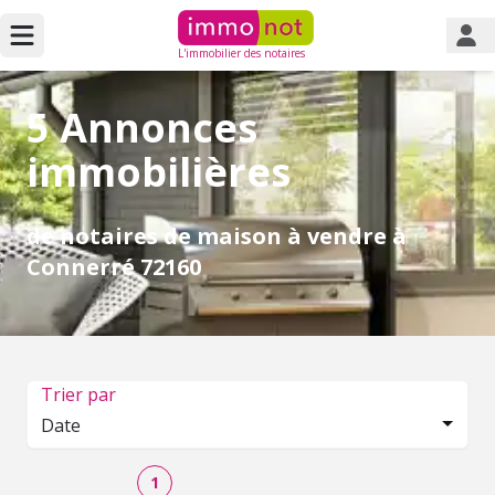
L'immobilier des notaires
5 Annonces
immobilières
de notaires de maison à vendre à
Connerré 72160
Trier par
Date
1