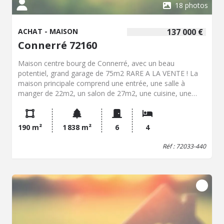
18 photos
ACHAT - MAISON
137 000 €
Connerré 72160
Maison centre bourg de Connerré, avec un beau
potentiel, grand garage de 75m2 RARE A LA VENTE ! La
maison principale comprend une entrée, une salle à
manger de 22m2, un salon de 27m2, une cuisine, une
chambre avec son bureau ou un espace dressing à créer
et une salle d'eau A l'étage, un palier desservant, trois
chambres Une cave sous la maison Ancien cabinet
190 m²
1 838 m²
6
4
médical avec une entée indépendante, il est composé de
4 pièces, environ 40m2 Grand garage de 75m2 avec une
Réf : 72033-440
belle hauteur, grenier au dessus Terrain clos de 1 838m2
PREVOIR TRAVAUX IMPORTANTS Beau potentiel, RARE A
LA VENTE SUR CONNERRE