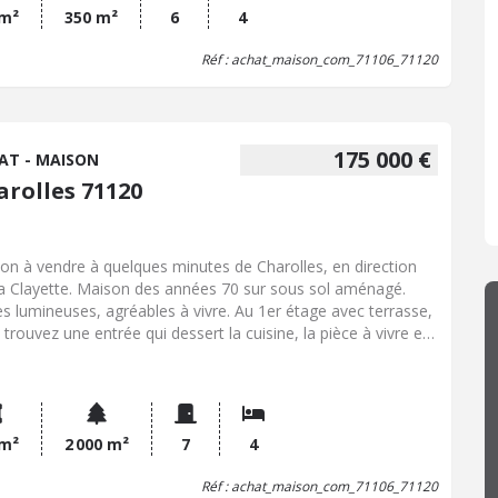
 d'eau et wc. Clim installée dans la pièce principale. Portes
 m²
350 m²
6
4
rée sécurisées. portail automatique. A l'extérieur : cour,
Réf : achat_maison_com_71106_71120
in et chalet de rangement.
175 000 €
AT - MAISON
arolles 71120
on à vendre à quelques minutes de Charolles, en direction
a Clayette. Maison des années 70 sur sous sol aménagé.
es lumineuses, agréables à vivre. Au 1er étage avec terrasse,
 trouvez une entrée qui dessert la cuisine, la pièce à vivre et
ureau, un couloir distribue trois chambres et une salle de
. En rez de jardin vous trouvez une chambre avec wc,
derie, chaufferie, cave et garage Maison en bon état et bien
etenue mais qui va nécessiter des travaux de
aichissement. A l'extérieur : grand jardin aménagé (potager,
 m²
2 000 m²
7
4
er) d'environ 2000 m². Possibilité d'acquérir quelques m² de
Réf : achat_maison_com_71106_71120
ain supplémentaires. Bâtiments annexes comprenant un