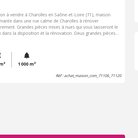
on à vendre à Charolles en Saône-et-Loire (71), maison
mante dans une rue calme de Charolles à rénover
èrement. Grandes pièces mises à nues qui vous laisseront le
x dans la disposition et la rénovation. Deux grandes pièces
dc et au 1er. Une belle pièce supplémentaire dans les
les. Toiture suivie, assainissement refait. Charme de
cien avec des détails intéressants : tommettes, portes en
 escalier charmant , ... jardin idéal et bien exposé avec
ndance.
 m²
1 000 m²
Réf : achat_maison_com_71106_71120