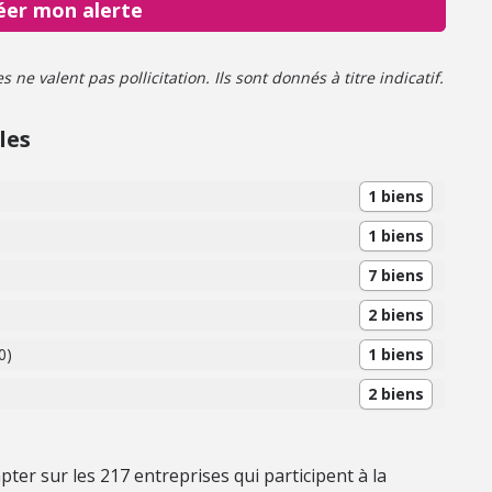
éer mon alerte
ne valent pas pollicitation. Ils sont donnés à titre indicatif.
les
1 biens
1 biens
7 biens
2 biens
0)
1 biens
2 biens
ter sur les 217 entreprises qui participent à la