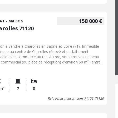
ge d'environ 40 m² avec étage et un bel atelier d'environ 50
158 000 €
AT - MAISON
arolles 71120
on à vendre à Charolles en Saône-et-Loire (71), Immeuble
orique au centre de Charolles rénové et parfaitement
table avec commerce au rdc. Au rdc, vous trouvez un beau
l commercial (ou pièce de réception) d'environ 50 m² . entrée
pendante sur la rue, carreaux de ciment au sol et poutre à la
çaise. Les vitrines et façades sont à reprendre. Coté
tation, au rdc se trouve une entrée puis une charmante
ée d'escalier pour le duplex au 1er : salon avec parquet ,
ine équipée, chaufferie et wc au 2ème : 3 chambres avec
 m²
7
3
uet et deux salles d'eau grenier spacieux et aménageable
Réf : achat_maison_com_71106_71120
ation et fenêtres double vitrage, toiture en bon état.