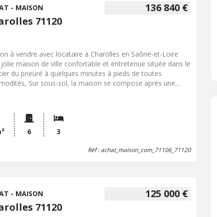
136 840 €
AT - MAISON
arolles 71120
on à vendre avec locataire à Charolles en Saône-et-Loire
, jolie maison de ville confortable et entretenue située dans le
tier du prieuré à quelques minutes à pieds de toutes
odités, Sur sous-sol, la maison se compose après une
ée d'escalier d'une pièce de vie avec accès au jardin, d'une
ine équipée, d'une salle de douche et wc. A l'étage, un
gement et couloir desservant 3 chambres et salle d'eau. A
érieur , accessible directement depuis la rue : cour et jardin
ger , garage et cave. Locataire en place et bail en cours.
m²
6
3
Réf : achat_maison_com_71106_71120
125 000 €
AT - MAISON
arolles 71120