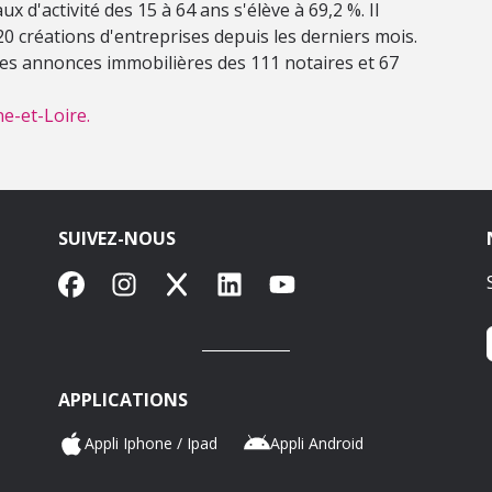
x d'activité des 15 à 64 ans s'élève à 69,2 %. Il
u 20 créations d'entreprises depuis les derniers mois.
 les annonces immobilières des 111 notaires et 67
e-et-Loire.
SUIVEZ-NOUS
Facebook
Instagram
X
LinkedIn
YouTube
APPLICATIONS
Appli Iphone / Ipad
Appli Android