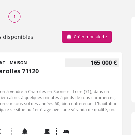
1
s disponibles
Créer mon alerte
165 000 €
AT - MAISON
arolles 71120
on à vendre à Charolles en Saône-et-Loire (71), dans un
tier calme, à quelques minutes à pieds de tous commerces,
on sur sous sol des années 60, bien entretenue. L'habitation
cipale se situe au 1er étage avec une véranda de qualité, une
e de vie traversante avec cuisine, salon et salle à manger, un
ier desservant 2 chambres, salle de bain, wc. Au rez de
ssée, petite cuisine d'été/buanderie, pièce de stockage et
ier, garage. le plus avec deux chambres supplémentaires avec