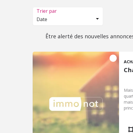
Trier par
Date
Être alerté des nouvelles annonce
ACH
Ch
Mais
quar
mais
prin
pièc
pall
chau
atel