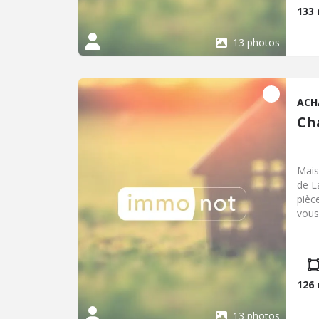
point
133
d'ent
jard
13 photos
ACH
Ch
Mais
de L
pièc
vous
un b
bain
buan
entr
rafr
126
verg
terr
13 photos