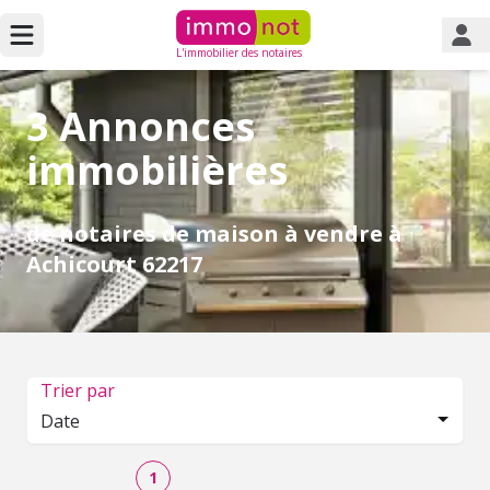
L'immobilier des notaires
3 Annonces
immobilières
de notaires de maison à vendre à
Achicourt 62217
Trier par
Date
1