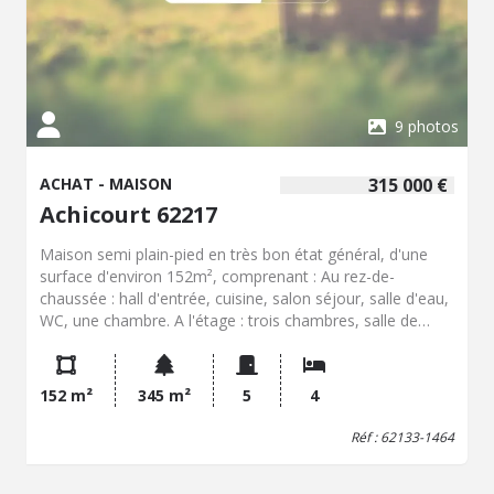
9 photos
ACHAT - MAISON
315 000 €
Achicourt 62217
Maison semi plain-pied en très bon état général, d'une
surface d'environ 152m², comprenant : Au rez-de-
chaussée : hall d'entrée, cuisine, salon séjour, salle d'eau,
WC, une chambre. A l'étage : trois chambres, salle de
bains. Cave, chaufferie et garage trois voitures. Jardin. Le
tout bâti sur un terrain de 345 m².
152 m²
345 m²
5
4
Réf : 62133-1464