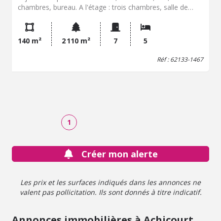
chambres, bureau. A l'étage : trois chambres, salle de
bains à aménager, grenier. Sous-sol complet avec garage.
Grand jardin. Le tout bâti sur un terrain de 2.110 m².
140 m²
2 110 m²
7
5
Réf : 62133-1467
1
Créer mon alerte
Les prix et les surfaces indiqués dans les annonces ne
valent pas pollicitation. Ils sont donnés à titre indicatif.
Annonces immobilières à Achicourt