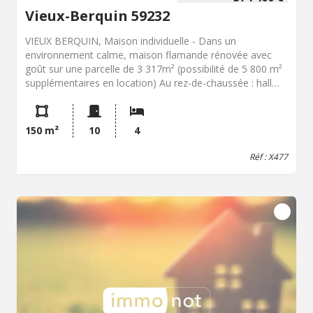
Vieux-Berquin 59232
VIEUX BERQUIN, Maison individuelle - Dans un
environnement calme, maison flamande rénovée avec
goût sur une parcelle de 3 317m² (possibilité de 5 800 m²
supplémentaires en location) Au rez-de-chaussée : hall
d'entrée avec vestiaire, salon avec insert au bois, salle à
manger, cuisine équipée, grande véranda, chambre avec
salle de bains avec baignoire et douche, arrière cuisine,
150 m²
10
4
buanderie/chaufferie, Au premier étage : 3 chambres, 2
salles de bains, un bureau, débarras, wc Terrasse avec
Réf : X477
jacuzzi Jardin arboré Dépendances : Grange avec boxs
pour chevaux Garage Chauffage central fioul avec
chaudière à condensation Menuiseries Alu et pvc double
vitrage - Classe énergie : D - Classe climat : D - Montant
estimé des dépenses annuelles d'énergie pour un usage
standard : 3030 à 4170 € (base 2023) - Prix Hon. Négo
Inclus : 374 400 € dont 4,00% Hon. Négo TTC charge acq.
Prix Hors Hon. Négo :360 000 € - Réf : 477