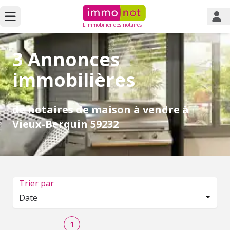
L'immobilier des notaires
3 Annonces
immobilières
de notaires de maison à vendre à
Vieux-Berquin 59232
Trier par
Date
1