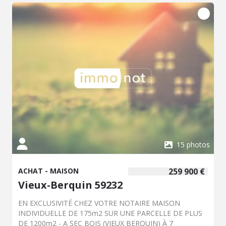
-Grande cour -2 garages avec mezzanine -Abri à bois -
Petite dépendance -Centre village Chauffage fuel + feu a
pellets + insert bois. Taxe foncière : 586EUR Une maison
familiale, fonctionnelle et offrant de nombreuses
possibilités, dans un environnement recherché. Prix : 221
340 EUR, honoraires de négociation inclus Contactez-
nous dès maintenant pour obtenir plus de
renseignements ou programmer une visite !
15 photos
ACHAT - MAISON
259 900 €
Vieux-Berquin 59232
EN EXCLUSIVITÉ CHEZ VOTRE NOTAIRE MAISON
INDIVIDUELLE DE 175m2 SUR UNE PARCELLE DE PLUS
DE 1200m2 - A SEC BOIS (VIEUX BERQUIN) À 7