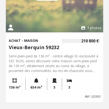
7 photos
ACHAT - MAISON
210 800 €
Vieux-Berquin 59232
Semi plain-pied de 136 m² - centre village En exclusivité à
SEC BOIS, venez découvrir cette maison semi plain-pied
de 136 m², idéalement située au coeur du village, à
proximité des commodités. Au rez-de-chaussée vous
découvrirez une pièce de vie spacieuse et lumineuse avec
cuisine ouverte, idéale pour partager de bons moments
en famille ou entre amis. Vous bénéficierez également
136 m²
634 m²
5
3
d'une salle de bain, d'un bureau, d'une buanderie ainsi que
des atouts d'une maison permettant une vie de plain-pied.
Réf : D2503
L'étage comprend 2 chambres et les combles pourraient
être exploités. Les + de cette maison : -Terrain de 634 m²