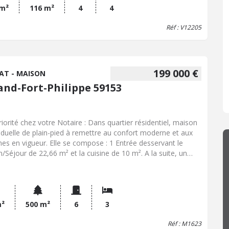
e!! Les informations sur les risques auxquels le bien est
 m²
116 m²
4
4
sé sont disponibles sur le site Géorisques :
Réf : V12205
georisques.gouv.fr
199 000 €
AT - MAISON
and-Fort-Philippe 59153
riorité chez votre Notaire : Dans quartier résidentiel, maison
viduelle de plain-pied à remettre au confort moderne et aux
es en vigueur. Elle se compose : 1 Entrée desservant le
n/Séjour de 22,66 m² et la cuisine de 10 m². A la suite, un
oir donne accès à 3 chambres de 9 m², 9,86 m² et 12,84 m²
 Salle d'eau de 4,50 m². Une cave complète propose des
x espaces de rangements, 1 garage et 1 chaufferie. 1 Beau
in clôturé termine ses prestations.
m²
500 m²
6
3
Réf : M1623