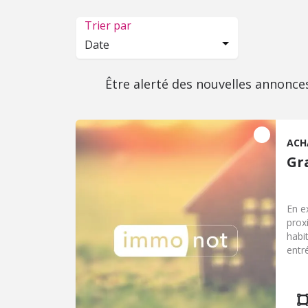
Trier par
Date
Être alerté des nouvelles annonce
ACH
Gr
En e
prox
habi
entr
cuis
/ 11
cham
cour