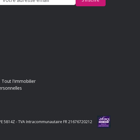
Tout l'immobilier
ersonnelles
e APE 5814Z - TVA Intracommunautaire FR 21676720212