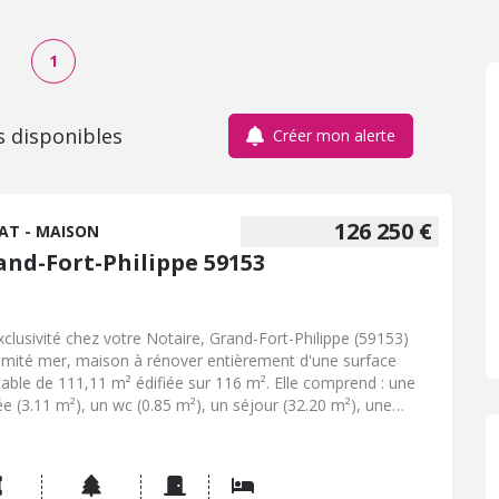
1
s disponibles
Créer mon alerte
126 250 €
AT - MAISON
and-Fort-Philippe 59153
xclusivité chez votre Notaire, Grand-Fort-Philippe (59153)
imité mer, maison à rénover entièrement d'une surface
table de 111,11 m² édifiée sur 116 m². Elle comprend : une
ée (3.11 m²), un wc (0.85 m²), un séjour (32.20 m²), une
ine (20 m²). A l'étage 1 : un palier (6 m²), 2 chambres (8.40 m²
.70 m²), une salle de bains (9.40 m²) Au 2ème étage : 2
bres ( 6.50 m² / 6.50 M²°; Une chaufferie (4.70 m²) et une
 17 m². N'hésitez pas à nous contacter pour une éventuelle