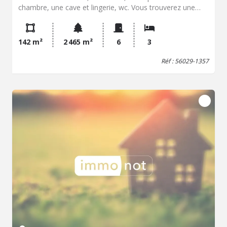
chambre, une cave et lingerie, wc. Vous trouverez une
chambre et salle d'eau, dressing sur demi niveaux, bureau
dont une chambre avec sa salle de bains privative. Deux
garages, toiture neuve, velux. Piscine. Chauffage pompe à
142 m²
2 465 m²
6
3
chaleur. Taxe foncière 1400 euros
Réf : 56029-1357