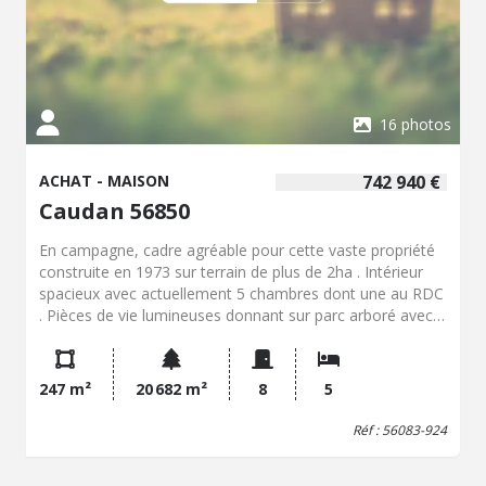
16 photos
ACHAT - MAISON
742 940 €
Caudan 56850
En campagne, cadre agréable pour cette vaste propriété
construite en 1973 sur terrain de plus de 2ha . Intérieur
spacieux avec actuellement 5 chambres dont une au RDC
. Pièces de vie lumineuses donnant sur parc arboré avec
piscine . Garage double et grand grenier aménageable
complètent ce bien de qualité .
247 m²
20 682 m²
8
5
Réf : 56083-924