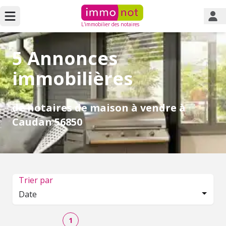
L'immobilier des notaires
5 Annonces
immobilières
de notaires de maison à vendre à
Caudan 56850
Trier par
Date
1