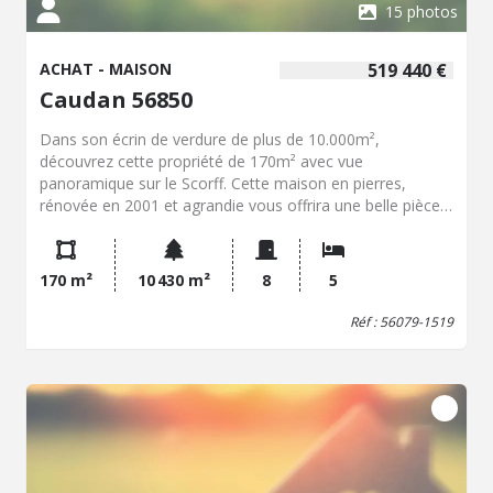
15 photos
ACHAT - MAISON
519 440 €
Caudan 56850
Dans son écrin de verdure de plus de 10.000m²,
découvrez cette propriété de 170m² avec vue
panoramique sur le Scorff. Cette maison en pierres,
rénovée en 2001 et agrandie vous offrira une belle pièce
de vie donnant sur une terrasse exposée Ouest, une
cuisine ouverte aménagée, une arrière cuisine. A l'étage,
trois chambres, une salle de douches avec WC. Vous
170 m²
10 430 m²
8
5
découvrirez également un espace accolé à la maison
principale comprenant une entrée autonome, un WC et
Réf : 56079-1519
une chambre ou bureau pouvant éventuellement accueillir
une activité indépendante. Enfin, une seconde extension
offre un grand garage. Au-dessus, accessible grâce a un
escalier extérieur, un appartement de type 2 avec pièce
de vie et cuisine ouverte, une chambre, une salle de
douche avec WC. Communiquant avec la maison
principale, ce logement peut aussi constituer une source
de revenus locatifs. Des travaux peuvent être entrepris