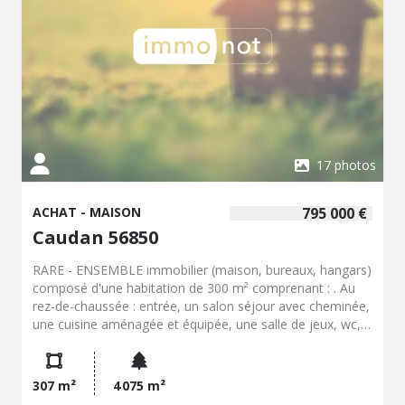
pour sublimer d'avantage cette propriété. Les
informations sur les risques auxquels ce bien est exposé
sont disponibles sur le site Géorisques .
17 photos
ACHAT - MAISON
795 000 €
Caudan 56850
RARE - ENSEMBLE immobilier (maison, bureaux, hangars)
composé d'une habitation de 300 m² comprenant : . Au
rez-de-chaussée : entrée, un salon séjour avec cheminée,
une cuisine aménagée et équipée, une salle de jeux, wc,
une chambre, une salle d'eau avec wc, une pièce avec un
grenier au dessus, arrière cuisine, buanderie ; . A l'étage :
trois chambres, une salle de bains, 1 bâtiment à usage de
307 m²
4 075 m²
bureaux, espace hangar ouvert avec étage ( dalle béton)