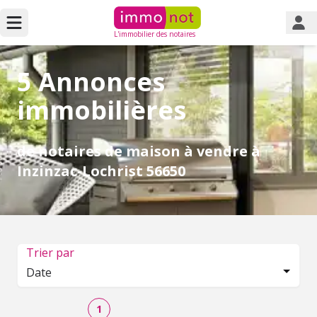
L'immobilier des notaires
5 Annonces
immobilières
de notaires de maison à vendre à
Inzinzac-Lochrist 56650
Trier par
Date
1