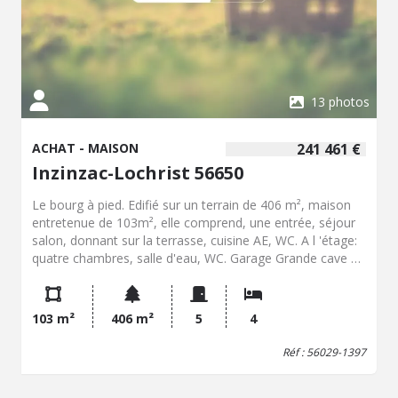
13 photos
ACHAT - MAISON
241 461 €
Inzinzac-Lochrist 56650
Le bourg à pied. Edifié sur un terrain de 406 m², maison
entretenue de 103m², elle comprend, une entrée, séjour
salon, donnant sur la terrasse, cuisine AE, WC. A l 'étage:
quatre chambres, salle d'eau, WC. Garage Grande cave en
sous sol
103 m²
406 m²
5
4
Réf : 56029-1397