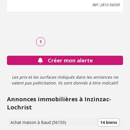
énergie E, Classe climat E Montant estimé des dépenses
Réf : 2812-56030
annuelles d'énergie pour un usage standard : entre
2250.00 € et 3100.00 € sur les années 2021, 2022 et 2023
(abonnements compris). Les informations sur les risques
auxquels ce bien est exposé sont disponibles sur le site
Géorisques : georisques.gouv.fr.
1
Créer mon alerte
Les prix et les surfaces indiqués dans les annonces ne
valent pas pollicitation. Ils sont donnés à titre indicatif.
Annonces immobilières à Inzinzac-
Lochrist
Achat maison à Baud (56150)
14 biens