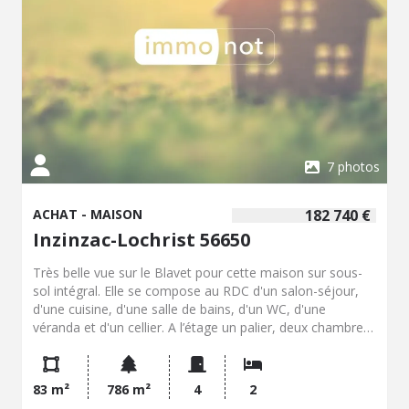
7 photos
ACHAT - MAISON
182 740 €
Inzinzac-Lochrist 56650
Très belle vue sur le Blavet pour cette maison sur sous-
sol intégral. Elle se compose au RDC d'un salon-séjour,
d'une cuisine, d'une salle de bains, d'un WC, d'une
véranda et d'un cellier. A l’étage un palier, deux chambres
et un bureau. Chauffage fioul. Assainissement individuel à
revoir. Menuiseries en PVC. Garage en sous-sol.
Honoraires inclus de 4.42% TTC à la charge de
83 m²
786 m²
4
2
l'acquéreur. Prix hors honoraires 175 000 €. Classe