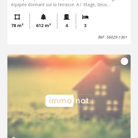
équipée donnant sur la terrasse. A l 'étage, deux
chambres, salle d'eau, WC. Sous sol complet. Parking
78 m²
612 m²
4
3
Réf : 56029-1361