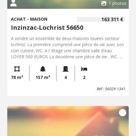
1 photos
ACHAT - MAISON
163 311 €
Inzinzac-Lochrist 56650
A vendre un ensemble de deux maisons louées secteur
lochrist. La première comprend une pièce de vie avec son
coin cuisine. WC. A l 'étage une chambre salle d'eau
LOYER 500 EUROS La deuxième une pièce de vie . WC. A l
'étage chambre salle d'eau 440 EUROS Jardin
78 m²
157 m²
4
2
Réf : 56029-1341