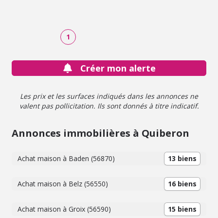
très recherchée et d'un sous-sol complet avec espace
buanderie et garage — idéal pour le stockage. Transmise
au sein de la même famille depuis près de trois quarts de
siècle, la Villa The Daffodils porte en elle une histoire rare
1
et une âme bien réelle. Elle appelle aujourd'hui une
rénovation, qui représente une belle opportunité pour qui
souhaite lui redonner tout son éclat. Le potentiel est
Créer mon alerte
indéniable, l'emplacement irremplaçable. Un bien rare,
pour un projet ambitieux.
Les prix et les surfaces indiqués dans les annonces ne
valent pas pollicitation. Ils sont donnés à titre indicatif.
Annonces immobilières à Quiberon
Achat maison à Baden (56870)
13 biens
Achat maison à Belz (56550)
16 biens
Achat maison à Groix (56590)
15 biens