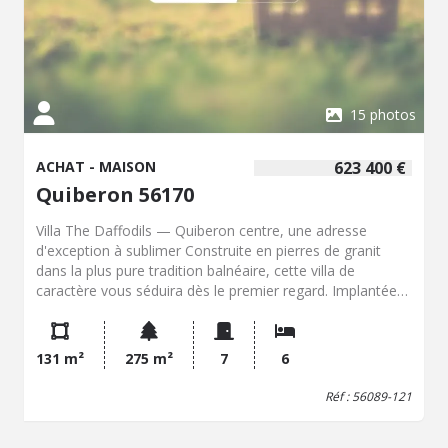
15 photos
ACHAT - MAISON
623 400 €
Quiberon 56170
Villa The Daffodils — Quiberon centre, une adresse
d'exception à sublimer Construite en pierres de granit
dans la plus pure tradition balnéaire, cette villa de
caractère vous séduira dès le premier regard. Implantée
en coeur de presqu'île, à deux pas du port de Port-Maria
et bénéficiant d'un agréable aperçu mer, elle offre une
silhouette reconnaissable entre toutes : balcons en bois,
131 m²
275 m²
7
6
garde-corps en fer forgé aux fenêtres, lucarne en pointe,
élévation sur quatre niveaux. Elle dispose d'une belle pièce
Réf : 56089-121
de vie, d'une cuisine, de 6 chambres, d'une salle d'eau,
d'une salle de bains, de WC, d'une exposition sud-ouest