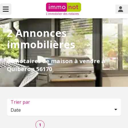
L'immobilier des notaires
2 Annonces
immobilières
de notaires de maison à vendre à
Quiberon 56170
Trier par
Date
1