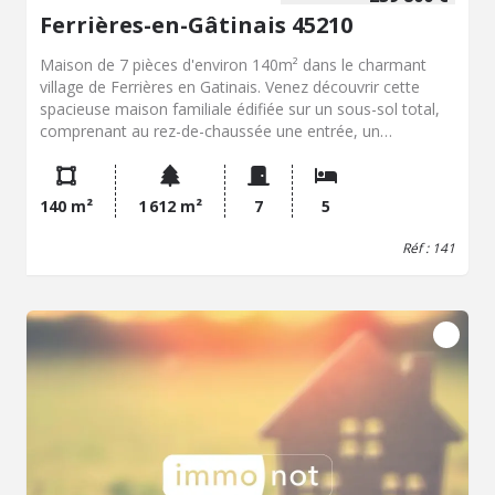
Ferrières-en-Gâtinais 45210
Maison de 7 pièces d'environ 140m² dans le charmant
village de Ferrières en Gatinais. Venez découvrir cette
spacieuse maison familiale édifiée sur un sous-sol total,
comprenant au rez-de-chaussée une entrée, un
séjour/salle à manger, une cuisine, une chambre, une
salle d'eau et un WC. L'étage vous offre quatre belles
chambres, un palier et une salle d'eau. Sous-sol total,
140 m²
1 612 m²
7
5
compartimenté en garage, atelier, cave et buanderie.
Réf : 141