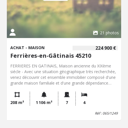
21 photos
ACHAT - MAISON
224 900 €
Ferrières-en-Gâtinais 45210
FERRIERES EN GATINAIS, Maison ancienne du XIXème
siécle - Avec une situation géographique très recherchée,
venez découvrir cet ensemble immobilier composé d'une
grande maison familiale et d'une grande dépendance
pouvant être aménagée en 2ème habitation ou pouvant
accueillir une activité professionnelle. Ce bien possède
possède beaucoup de charme et de cachet grâce à la
208 m²
1 106 m²
7
4
présence de matériaux nobles comme la pierre, le bois
mais aussi à la présence d'un magnifique escalier. La
Réf : 065/1249
maison familiale vous propose une entrée, une cuisine
indépendante avec un accès sur un séjour, un salon, une