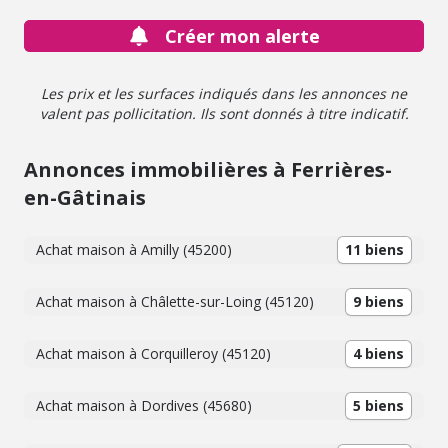
collège et commerces de commune. - Classe énergie : F -
Créer mon alerte
Classe climat : C - Logement à consommation
énergétique excessive => au 1/01/2028 si vente ou
location : Obligation niveau de performance compris
Les prix et les surfaces indiqués dans les annonces ne
entre A et E - Montant estimé des dépenses annuelles
valent pas pollicitation. Ils sont donnés à titre indicatif.
d'énergie pour un usage standard : 1980 à 2720 € (base
2021) - Prix Hon. Négo Inclus : 132 625,00 € dont 6,10%
Hon. Négo TTC charge acq. Prix Hors Hon. Négo :125
Annonces immobilières à Ferrières-
000,00 € - Réf : 065/1214 " Les informations sur les
en-Gâtinais
risques auxquels ce bien est exposé sont disponibles sur
le site Géorisques : www.georisques.gouv.fr ".
Achat maison à Amilly (45200)
11 biens
Achat maison à Châlette-sur-Loing (45120)
9 biens
Achat maison à Corquilleroy (45120)
4 biens
Achat maison à Dordives (45680)
5 biens