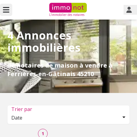
L'immobilier des notaires
4 Annonces
immobilières
de notaires de maison à vendre à
Ferrières-en-Gâtinais 45210
Trier par
Date
1