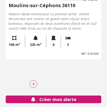
Moulins-sur-Céphons 36110
Maison idéale investisseur ou premier achat : entrée
desservant une cuisine, un grand salon-séjour assez
lumineux, disposant de deux ouvertures (Nord est et Sud
ouest) Salle d'eau au rez-de-chaussée (à revoir
partiellement) et buanderie. A l'étage : trois chambres ou
deux chambres et un bureau, dont deux disposant d'un
coin salle d'eau. Toiture en bon état et bien isolée.
106 m²
225 m²
6
3
Menuiseries en double vitrage récent (20 et 16 mm avec
lame d'air) sauf porte d'entrée. Pompe à chaleur. DPE en
Réf : 016/458
D, louable en l'état avec un peu de rafraichissement. Petit
jardinet attenant. Maison centre bourg de Moulins sur
Cephons, mitoyenne que d'un seul côté (mitoyenne sur
une dépendance voisine)
1
Créer mon alerte