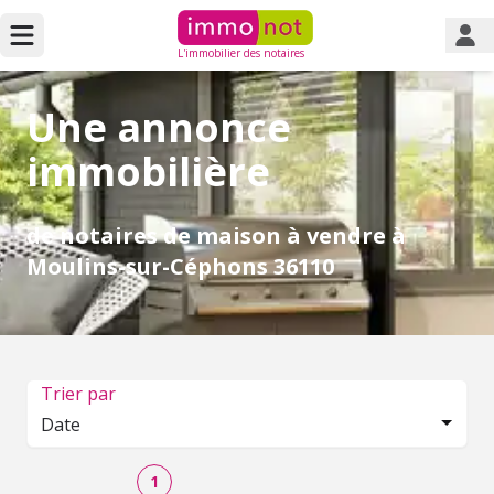
L'immobilier des notaires
Une annonce
immobilière
de notaires de maison à vendre à
Moulins-sur-Céphons 36110
Trier par
Date
1