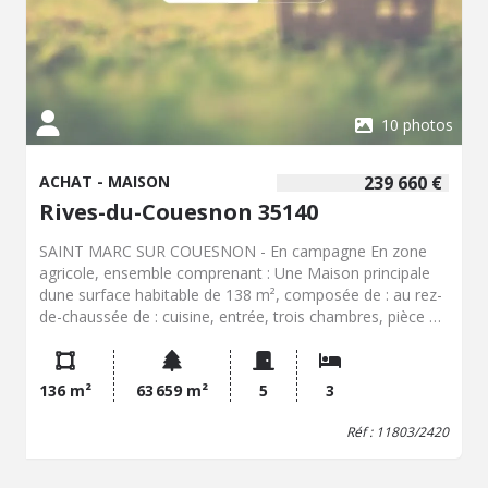
10 photos
ACHAT - MAISON
239 660 €
Rives-du-Couesnon 35140
SAINT MARC SUR COUESNON - En campagne En zone
agricole, ensemble comprenant : Une Maison principale
dune surface habitable de 138 m², composée de : au rez-
de-chaussée de : cuisine, entrée, trois chambres, pièce de
vie, salle deau, WC, chaufferie. Le grenier au-dessus est
exploitable au-dessus sur toute la surface. Deux hangars.
Anciennes dépendances, dont la couverture a été refaite,
136 m²
63 659 m²
5
3
structure en pierre, superficie de 99 m², comprenant
également une petite maison attenante en brique rouge à
Réf : 11803/2420
rénover. Maison à rénover en pierre, sur terre battue,
superficie de 77 m² au sol. Parcelles de terres agricoles