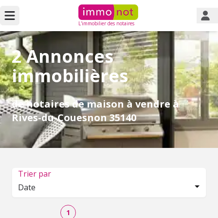
L'immobilier des notaires
2 Annonces
immobilières
de notaires de maison à vendre à
Rives-du-Couesnon 35140
Trier par
Date
1