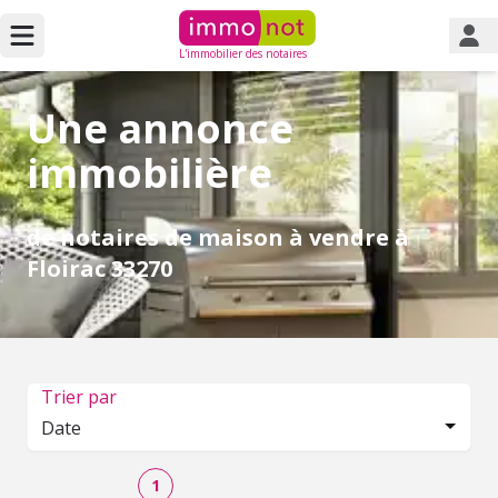
L'immobilier des notaires
Une annonce
immobilière
de notaires de maison à vendre à
Floirac 33270
Trier par
Date
1