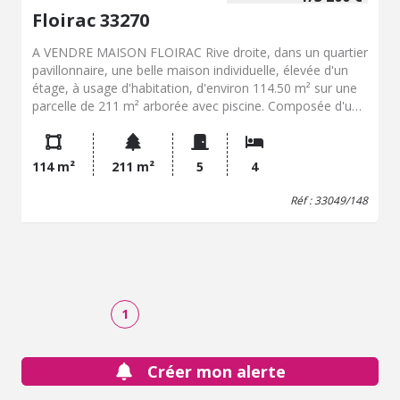
Floirac 33270
A VENDRE MAISON FLOIRAC Rive droite, dans un quartier
pavillonnaire, une belle maison individuelle, élevée d'un
étage, à usage d'habitation, d'environ 114.50 m² sur une
parcelle de 211 m² arborée avec piscine. Composée d'une
entrée, avec cuisine ouvert sur séjour, suite parentale
avec salle de bains et dressing et un water. A l'étage un
pallier desservant trois chambres, salle d'eau et water.
114 m²
211 m²
5
4
Raccordée au tout à l'égout, fenêtres double vitrage alu,
volets électriques, pompe à chaleur AIR/AIR, VMC,
Réf : 33049/148
piscine, Taxe foncière 2025 : 2376 EUR
1
Créer mon alerte