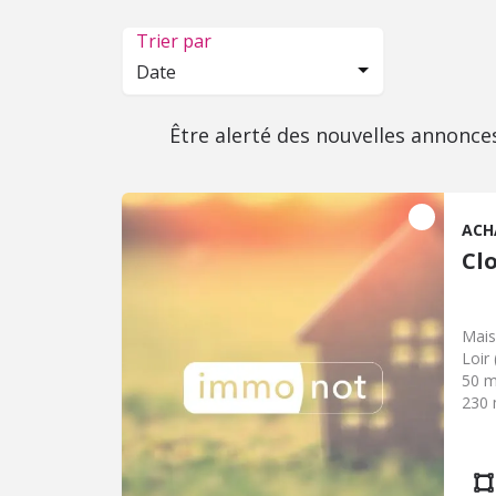
Trier par
Date
Être alerté des nouvelles annonce
ACH
Clo
Mais
Loir
50 m
230 
gara
en d
réce
chal