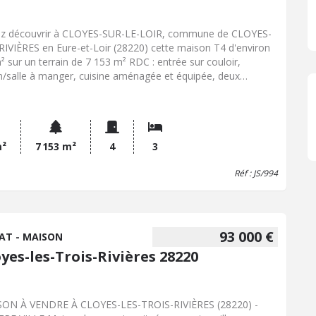
rtunité rare sur le marché.
z découvrir à CLOYES-SUR-LE-LOIR, commune de CLOYES-
RIVIÈRES en Eure-et-Loir (28220) cette maison T4 d'environ
² sur un terrain de 7 153 m² RDC : entrée sur couloir,
n/salle à manger, cuisine aménagée et équipée, deux
bres, salle d'eau avec douche à l'italienne, wc, ÉTAGE : une
bre, salle d'eau en cours d'installation, grenier, SOUS-SOL :
ge, chaufferie, buanderie, débarras, cave. PAC A/E, isolation
-sol et extérieure, possibilités d'aménagement au grenier.
reuses dépendances dont atelier et poulailler. ! POTENTIEL
m²
7 153 m²
4
3
ECTEUR CALME ET VERDOYANT !
Réf : JS/994
93 000 €
AT - MAISON
yes-les-Trois-Rivières 28220
ON À VENDRE À CLOYES-LES-TROIS-RIVIÈRES (28220) -