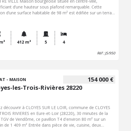
RE VILLE Maison bourgeoise située en centre-ville,
ficiant d’une hauteur sous plafond remarquable. Cette
on d’une surface habitable de 98 m² est édifiée sur un terrain
12 m². Elle se compose de 5 pièces, avec un étage à
ager selon vos besoins. Chaque pièce est équipée d’une
inée décorative. Un garage fermé, rare en centre-ville,
lète l’ensemble. La gare et le marché du samedi matin sont
ssibles à pied, ainsi que la médiathèque. La gare TGV de
 m²
412 m²
5
4
ôme se trouve à 25 minutes. Les informations sur les
Réf : JS/950
ues auxquels ce bien est exposé sont disponibles sur le site
isques : www.georisques.gouv.fr. Contactez notre office
rial pour obtenir de plus amples renseignements sur maison
ndre à Cloyes-les-Trois-Rivières.
154 000 €
AT - MAISON
yes-les-Trois-Rivières 28220
z découvrir à CLOYES SUR LE LOIR, commune de CLOYES
TROIS RIVIERES en Eure-et-Loir (28220), 30 minutes de la
 TGV de Vendôme, ce pavillon T4 d'environ 80 m² sur un
ain de 1 409 m² Entrée dans pièce de vie, cuisine, deux
bres, un bureau ou petite chambre, salle de bain avec