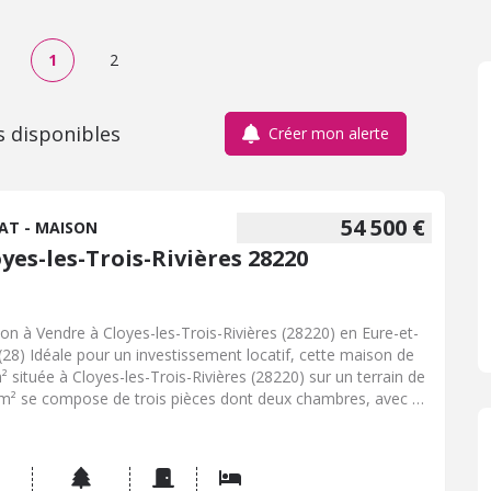
1
2
s disponibles
Créer mon alerte
54 500 €
AT - MAISON
yes-les-Trois-Rivières 28220
on à Vendre à Cloyes-les-Trois-Rivières (28220) en Eure-et-
 (28) Idéale pour un investissement locatif, cette maison de
² située à Cloyes-les-Trois-Rivières (28220) sur un terrain de
m² se compose de trois pièces dont deux chambres, avec un
ge et un jardin privatif. Le bien bénéficie déjà de menuiseries
ouble vitrage PVC partout et d'une isolation sous toiture
nte, ne nécessitant plus que l'installation d'une pompe à
eur et d'un ballon thermodynamique pour optimiser sa