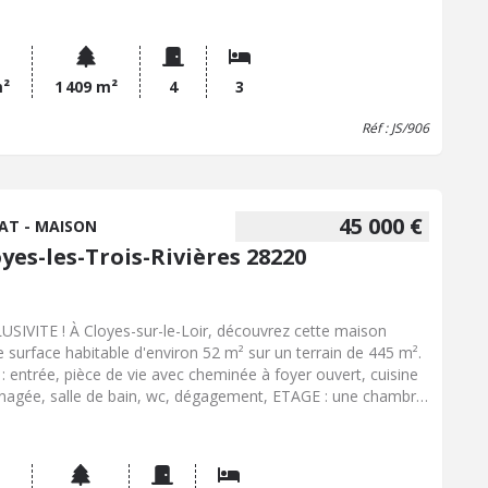
e-serviettes, couloir, wc. 80 m2 de combles aménageables,
 présence gaines électriques et tuyau d'évacuation. Sous-sol
. Jardin arboré. Double vitrage.. Assainissement collectif
orme. Chauffe-eau thermodynamique neuf ! LUMINEUSE !
m²
1 409 m²
4
3
EUR CALME ! PROPRE ! POTENTIEL !
Réf : JS/906
45 000 €
AT - MAISON
yes-les-Trois-Rivières 28220
USIVITE ! À Cloyes-sur-le-Loir, découvrez cette maison
e surface habitable d'environ 52 m² sur un terrain de 445 m².
: entrée, pièce de vie avec cheminée à foyer ouvert, cuisine
agée, salle de bain, wc, dégagement, ETAGE : une chambre
e propriété comprend également une dépendance, une cave
n garage. Construite avant 1948, elle est dotée d'un système
hauffage électrique. Un cadre idéal pour profiter d'un
ronnement paisible.