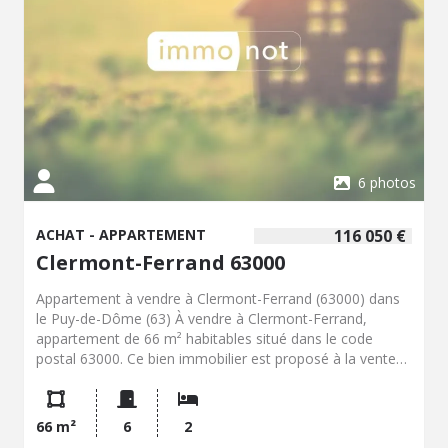
6 photos
ACHAT - APPARTEMENT
116 050 €
Clermont-Ferrand 63000
Appartement à vendre à Clermont-Ferrand (63000) dans
le Puy-de-Dôme (63) À vendre à Clermont-Ferrand,
appartement de 66 m² habitables situé dans le code
postal 63000. Ce bien immobilier est proposé à la vente
au prix de 116 050 €. Il se compose de 6 pièces et de 2
chambres. Cet appartement peut convenir à un projet
d’acquisition en résidence principale, en résidence
66 m²
6
2
secondaire ou dans le cadre d’un investissement locatif.