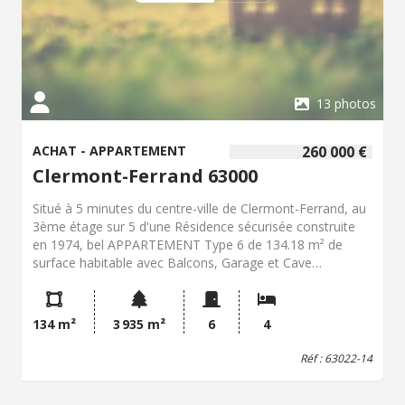
13 photos
ACHAT - APPARTEMENT
260 000 €
Clermont-Ferrand 63000
Situé à 5 minutes du centre-ville de Clermont-Ferrand, au
3ème étage sur 5 d'une Résidence sécurisée construite
en 1974, bel APPARTEMENT Type 6 de 134.18 m² de
surface habitable avec Balcons, Garage et Cave
comprenant: -Hall d'entrée avec placard, -Cuisine
aménagée avec accès au balcon exposé SUD-EST -Un
grand Séjour/Salon avec accès au balcon exposé 36.55
134 m²
3 935 m²
6
4
m² SUD-OUEST -WC sur palier Partie nuit : -2 Chambres
exposées N/OUEST -2 Chambres exposées S/EST avec
Réf : 63022-14
accès balcons -1 Salle de bains avec Bidet -1 Salle d'eau
avec wc -Un dressing/placard Informations générales : -