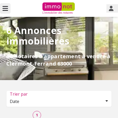
L'immobilier des notaires
6 Annonces
immobilières
de notaires d'appartement à vendre à
Clermont-Ferrand 63000
Trier par
Date
1