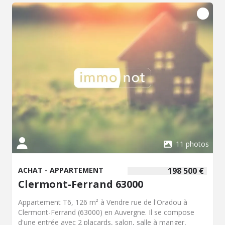
Chauffage gaz collectif -Huisserie : ALU-Double vitrage -
Taxe foncière 2024 : 2227 € dont 370 € de taxe d'ordures
ménagères pour l'appartement et 173 € pour le garage
(dont 29 € de T.O.M) -Charges-appels trimestriels de
copropriété : 1443 € environ (chauffage, eau, ascenseur,
charge syndic, assurance) Dépendances, en sous-sol : -
Un Garage -Une Cave A deux pas du coeur de la ville de
Clermont-Ferrand, à visiter rapidement ! PRIX : 260 000 €
Honoraires de négociation inclus
11 photos
ACHAT - APPARTEMENT
198 500 €
Clermont-Ferrand 63000
Appartement T6, 126 m² à Vendre rue de l'Oradou à
Clermont-Ferrand (63000) en Auvergne. Il se compose
d'une entrée avec 2 placards, salon, salle à manger,