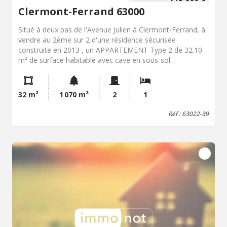
Clermont-Ferrand 63000
Situé à deux pas de l'Avenue Julien à Clermont-Ferrand, à
vendre au 2ème sur 2 d'une résidence sécurisée
construite en 2013 , un APPARTEMENT Type 2 de 32.10
m² de surface habitable avec cave en sous-sol
comprenant : -Un Salon ouvert sur coin cuisine aménagée
de 19 m² -Une Chambre avec placard intégré de 9.40 m² -
Une Salle d'eau avec WC de 3.70 m² Points clés : -Vente
32 m²
1 070 m²
2
1
de 2 lots -Appel de charge trimestriel : 277 € -Taxe
foncière : 764 € dont 122 € Taxe ordures ménagères -
Réf : 63022-39
Chauffage + eau : Gaz -Collectif -Huisserie : PVC- Volets
roulants manuels -Fibre Situé à 5 minutes du centre-ville
de Clermont-Fd, de la Place de Jaude, à visiter rapidement
! Prix : 115 000 € Honoraires de négociation inclus