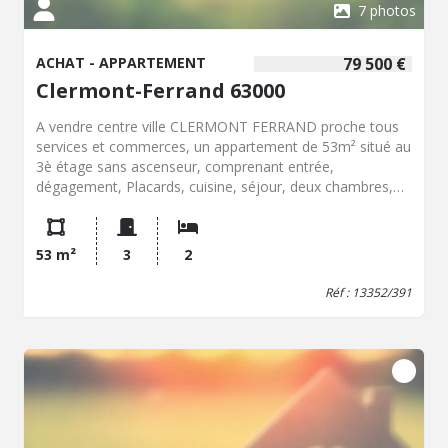
7 photos
ACHAT - APPARTEMENT
79 500 €
Clermont-Ferrand 63000
A vendre centre ville CLERMONT FERRAND proche tous
services et commerces, un appartement de 53m² situé au
3è étage sans ascenseur, comprenant entrée,
dégagement, Placards, cuisine, séjour, deux chambres,
salle de bains, WC, cellier, une cave. Taxe foncière 1205€
DPE : D Prix de vente 79 500€ dont Honoraires de
Négociation charge acquéreurs 6%. Renseignements,
53 m²
3
2
visites Office Notarial de GERZAT 04.73.25.80.40 ou
07.69.47.35.08
Réf : 13352/391