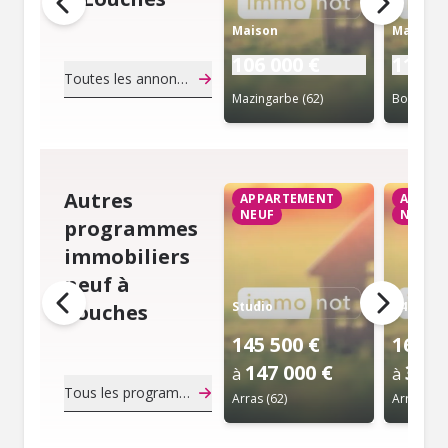
Maison
Maison
106 000 €
116 0
Toutes les annonces de notaire
Mazingarbe (62)
Bouret-su
Autres
APPARTEMENT
APPAR
NEUF
NEUF
programmes
immobiliers
neuf à
Studio
T4
Louches
145 500 €
164 0
147 000 €
370 
à
à
Tous les programmes immobiliers neuf
Arras (62)
Arras (62)