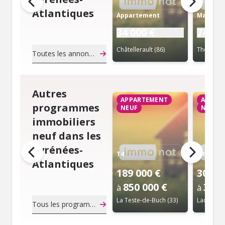
Atlantiques
Appartement
Maison
34 000 €
74 90
Châtellerault (86)
Thouars (
Toutes les annonces de notaire
Autres
APPARTEMENT
APPAR
programmes
NEUF
NEUF
immobiliers
neuf dans les
Pyrénées-
T4
T4
Atlantiques
189 000 €
305 0
850 000 €
395 
à
à
La Teste-de-Buch (33)
Lacanau (
Tous les programmes immobiliers neuf