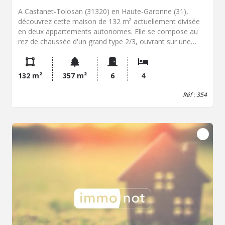
A Castanet-Tolosan (31320) en Haute-Garonne (31),
découvrez cette maison de 132 m² actuellement divisée
en deux appartements autonomes. Elle se compose au
rez de chaussée d'un grand type 2/3, ouvrant sur une
belle véranda et sur le jardin et à l'étage d'un T3 clair et
ensoleillé avec une belle vue sur un parc arboré. Ces deux
niveaux peuvent très facilement être réunis pour ne
132 m²
357 m²
6
4
former qu'une seule et même habitation. Le jardin est
clos, arboré et sans vis à vis. Le prix de vente est fixé à
Réf : 354
335 000 euros. Contactez notre office notarial pour
obtenir de plus amples renseignements sur cette maison.