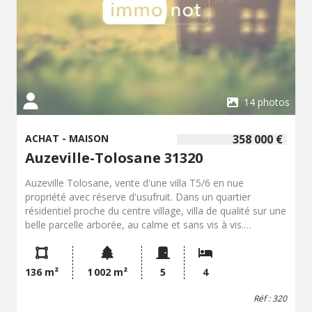
les besoins, constituer un appartement indépendant, un
espace professionnel, des pièces de vie supplémentaires,
chambre ou autre... Parfaitement entretenue, cette
propriété offre un cadre de vie privilégié, au calme et sans
nuisance, tout en restant proche des écoles, services et
commerces. Son prix de vente est de 690 000 €
Contactez notre office notarial pour obtenir de plus
amples renseignements sur ce bien.
14 photos
ACHAT - MAISON
358 000 €
Auzeville-Tolosane 31320
Auzeville Tolosane, vente d'une villa T5/6 en nue
propriété avec réserve d'usufruit. Dans un quartier
résidentiel proche du centre village, villa de qualité sur une
belle parcelle arborée, au calme et sans vis à vis.
Développant environ 136 m² habitables, cette maison est
composée au rez de chaussée d'une entrée, d'un séjour
spacieux et ensoleillé d'environ 55 m2, d'une cuisine
136 m²
1 002 m²
5
4
équipée, d'une véranda, à l'étage elle comporte 4
chambres, une salle de bains et une salle d'eau. Elle est
Réf : 320
équipée de nombreux rangements, possède une salle de