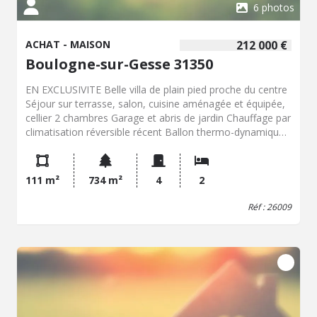
6 photos
ACHAT - MAISON
212 000 €
Boulogne-sur-Gesse 31350
EN EXCLUSIVITE Belle villa de plain pied proche du centre
Séjour sur terrasse, salon, cuisine aménagée et équipée,
cellier 2 chambres Garage et abris de jardin Chauffage par
climatisation réversible récent Ballon thermo-dynamique
Jardin clôturé avec verger Prix honoraires de négociation
inclus : 212.000,00 € Prix net vendeur : 200.000,00 €
Honoraires de négociation : 12.000,00 € Contacter Didier
111 m²
734 m²
4
2
GOYET Etude de Maître Florence SILVESTRE de FERRON
20, Place de la Promenade 31350 BOULOGNE SUR
Réf : 26009
GESSE