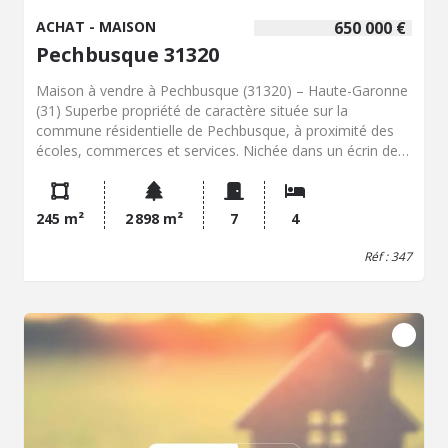
ACHAT - MAISON
650 000 €
Pechbusque 31320
Maison à vendre à Pechbusque (31320) – Haute-Garonne
(31) Superbe propriété de caractère située sur la
commune résidentielle de Pechbusque, à proximité des
écoles, commerces et services. Nichée dans un écrin de
verdure, au milieu d’un parc majestueux, cette belle
maison de famille développe une surface habitable
d’environ 200 m² et possède un grand sous-sol
245 m²
2 898 m²
7
4
comprenant un double garage et des pièces de
dépendance. Elle se compose, au rez-de-chaussée, d’un
Réf : 347
vaste espace de vie avec entrée, salon séjour, salle à
manger et cuisine ouverte, deux chambres avec dressing,
lingerie, salle de bains et toilettes. L'étage quant à lui
comprend une rochelle (ou mezzanine), un bureau et une
chambre avec salle de bains et toilettes. Le sous-sol (122
m²) abrite un grand garage, une pièce de rangement, des
sanitaires et une grande salle d’environ 42 m² à usage
multiple (chambre d’amis, bureau, salle de jeux…), ouvrant
de plain-pied sur le jardin. Optimisable, elle pourrait, selon