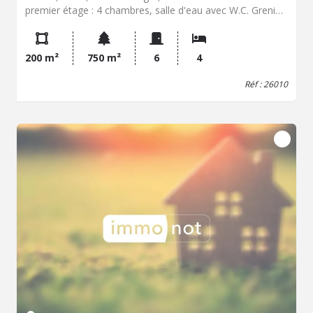
premier étage : 4 chambres, salle d'eau avec W.C. Grenier
au-dessus et cave sous partie de la maison. Diverses
dépendances et garage. Prix net vendeur : 80.000,00 EUR
Honoraires de négociation : 4.800,00 EUR Prix honoraires
200 m²
750 m²
6
4
inclus : 84.800,00 EUR Frais d'acte en plus (environ
7.700,00 EUR) Contacter Didier GOYET Etude de Maître
Réf : 26010
Florence SILVESTRE de FERRON 20, Place de la
Promenade 31350 BOULOGNE SUR GESSE