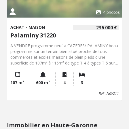
4 photos
ACHAT - MAISON
236 000 €
Palaminy 31220
A VENDRE programme neuf à CAZERES/ PALAMINY beau
programme sur un terrain bien situé proche de tous
commerces et écoles maisons de plein pieds d'une
superficie de 107m² à 115m² de type T 4 à types T 5 sur
une parcelle allant de 600m² à 841 m² . au prix de
225.000€ à 240.000€ clés en mains belles prestations.(
clim ,volets centralisé ...) FRAIS D'ACTE OFFERTS. taxes et
107 m²
600 m²
4
3
raccordements compris . pour plus de renseignements n'
hésitez pas à me joindre au 06.58.94.66.97 je reste à
Réf : NG/211
votre disposition .
Immobilier en Haute-Garonne