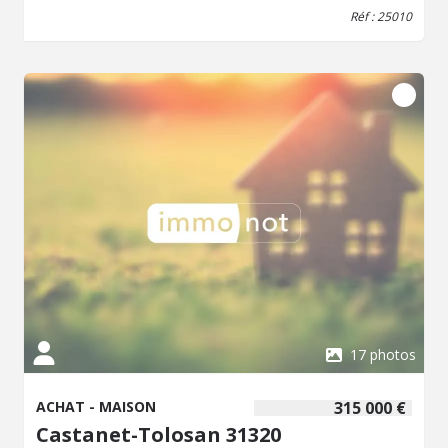
240.000,00 € Honoraires de négociation : 14.400,00 €
Réf : 25010
Contacter Didier GOYET Etude de Maître Florence
SILVESTRE de FERRON 20 Place de la Promenade 31350
BOULOGNE SUR GESSE
17 photos
ACHAT - MAISON
315 000 €
Castanet-Tolosan 31320