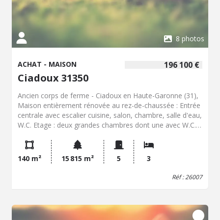
8 photos
ACHAT - MAISON
196 100 €
Ciadoux 31350
Ancien corps de ferme - Ciadoux en Haute-Garonne (31),
Maison entièrement rénovée au rez-de-chaussée : Entrée
centrale avec escalier cuisine, salon, chambre, salle d'eau,
W.C. Etage : deux grandes chambres dont une avec W.C.
et lave-mains Grenier aménageable Vastes dépendances
aménageables attenantes Bien isolé, sans aucun voisin
proche. Beau terrain plat de plus d'un hectare et demie.
140 m²
15 815 m²
5
3
Prix honoraires inclus : 190.800,00 € Prix net vendeur :
180.000,00 € Honoraires de négociation : 10.800,00 €
Réf : 26007
Contacter Didier GOYET Etude de Maître SILVESTRE de
FERRON 20, Place de la Promenade 31350 BOUOGNE
SUR GESSE