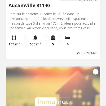
Aucamville 31140
Rare sur le secteur!! Aucamville Située dans un
environnement agréable, découvrez cette spacieuse
maison de type 5 d'environ 170 m2, idéale pour accueillir
une famille. Au rez-de-chaussée, vous profiterez d'un
vaste séjour lumineux avec un espace bureau, d'une
cuisine indépendante, d'une suite parentale avec sa salle
d'eau privative ainsi que d'un WC indépendant. Une
169 m²
600 m²
5
4
agréable véranda prolonge les espaces de vie et s'ouvre
sur un jardin clos, parfaitement entretenu, agrémenté
Réf : 31003-161
d'un puits. Un double garage complète les prestations de
ce bien. À l'étage, l'espace nuit se compose de trois
chambres, dont une bénéficiant d'une petite loggia, d'une
salle de bains ainsi que d'un WC indépendant. Cette
maison offre de beaux volumes, une distribution
fonctionnelle et un extérieur agréable, à proximité des
commerces, des écoles et des principaux axes de
circulation. À découvrir sans tarder ! Florian Prigent
Responsable Service Transaction Tél. : 06 40 94 15 45
Office notarial de Me Martin CAMPS et Sophie CAMPS 8
rue Labeda 31000 TOULOUSE Téléphone : 05.34.45.53.60