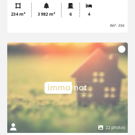
de 4000 m². Un panorama à couper le souffle sur la plaine
de Castanet s'offre à vous depuis cette maison de 234
234 m²
3 982 m²
6
4
m², baignée de lumière grâce à ses larges baies vitrées.
L'espace de vie, ouvert sur les terrasses, invite à la
Réf : 356
détente et à la contemplation. L'intérieur est soigné et
fonctionnel et se compose d'un séjour lumineux de plus
de 50 m², d'une cuisine équipée avec arrière-cuisine et
buanderie, de 4 chambres spacieuses, dont une suite
parentale, de 2 salles de bains et d'un bureau
indépendant. Elle possède d'un garage de plus de 60 m².
Vous succomberez sans nul doute au charme de ses
terrasses ensoleillées, de son parc aux essences
remarquables, de son espace piscine dominant une vue
panoramique exceptionnelle. Prestations haut de gamme,
finitions irréprochables et état impeccable : cette villa est
une invitation à vivre l'exception au quotidien. Possibilité
d'acquérir un terrain constructible attenant d'environ 850
m². Contactez notre office notarial pour une visite ou plus
d'informations sur ce bien.
22 photos