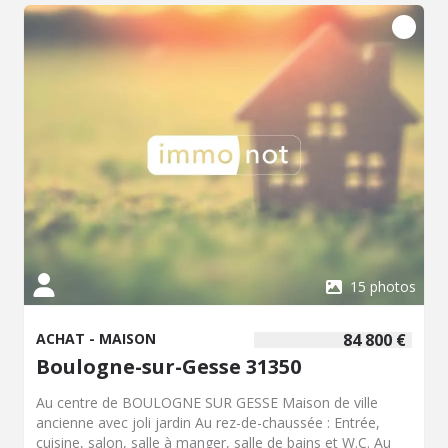
avec accès à une terrasse, ainsi qu'une salle de bains
avec WC. Un garage complète l'ensemble. Le tout est
implanté sur une parcelle close d'environ 177 m².
Chauffage central au gaz, climatisation et huisseries de
dernière génération viennent parfaire les prestations de
ce bien. Diagnostic de Performance Énergétique : -
Consommation énergétique : D, 192 kWh/m²/an -
Émissions de gaz à effet de serre : D, 34 kg CO2/m²/an
Les informations sur les risques auxquels ce bien est
exposé sont disponibles sur le site Géorisques :
www.georisques.gouv.fr.
15 photos
ACHAT - MAISON
84 800 €
Boulogne-sur-Gesse 31350
Au centre de BOULOGNE SUR GESSE Maison de ville
ancienne avec joli jardin Au rez-de-chaussée : Entrée,
cuisine, salon, salle à manger, salle de bains et W.C. Au