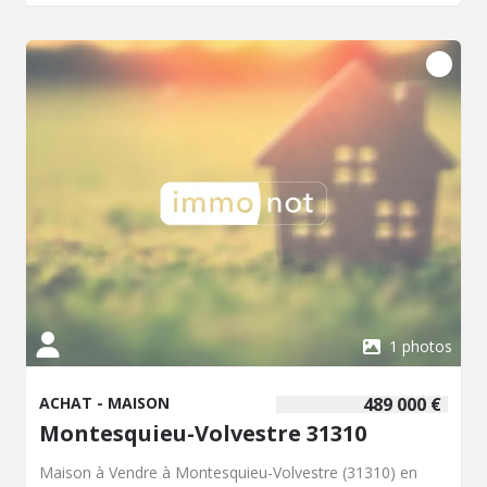
gym avec jacuzzi, une grande véranda ouvrant sur la
terrasse et le jardin, un double garage avec atelier. Son
état est impeccable. Régulièrement améliorée depuis son
édification, elle est parfaitement entretenue. La valeur de
la nue propriété est calculée sur une tête (homme né en
1938) et aucune rente n'est demandée.
1 photos
ACHAT - MAISON
489 000 €
Montesquieu-Volvestre 31310
Maison à Vendre à Montesquieu-Volvestre (31310) en