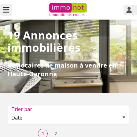
L'immobilier des notaires
19 Annonces
immobilières
de notaires de maison à vendre en
Haute-Garonne
Trier par
Date
1
2