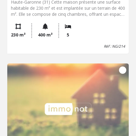
Haute-Garonne (31) Cette maison présente une surface
habitable de 230 m² et est implantée sur un terrain de 400
m². Elle se compose de cinq chambres, offrant un espace
de vie adapté à une famille nombreuse La localisation de
Montesquieu-Volvestre permet d'accéder à des
commodités essentielles telles que des écoles, des
230 m²
400 m²
5
commerces, une gare et une proximité avec le centre-
ville. Cette position géographique est favorable pour les
Réf : NG/214
déplacements et les activités quotidiennes. Le prix de
vente de cette maison est fixé à 489 000 euros. Les
informations sur les risques auxquels ce bien est exposé
sont disponibles sur le site Géorisques :
www.georisques.gouv.fr. Contactez notre office notarial
pour obtenir de plus amples renseignements sur cette
maison à vendre à Montesquieu-Volvestre.