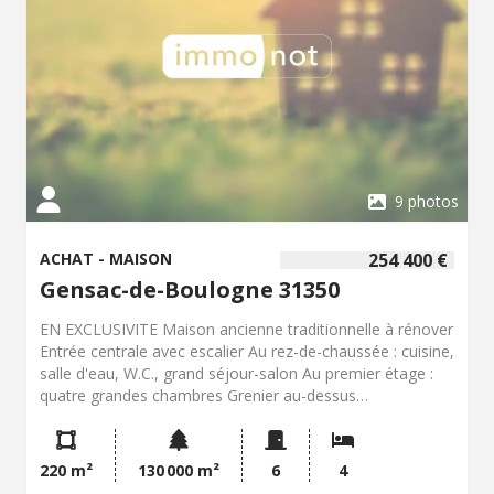
9 photos
ACHAT - MAISON
254 400 €
Gensac-de-Boulogne 31350
EN EXCLUSIVITE Maison ancienne traditionnelle à rénover
Entrée centrale avec escalier Au rez-de-chaussée : cuisine,
salle d'eau, W.C., grand séjour-salon Au premier étage :
quatre grandes chambres Grenier au-dessus
Dépendances attenantes L'ensemble à rénover Terrain
autour de 7 hectares (en friche), autre parcelle de 6
hectares à proximité (partie boisée, partie en friche) Prix
220 m²
130 000 m²
6
4
honoraires inclus : 254.400,00 € Prix net vendeur :