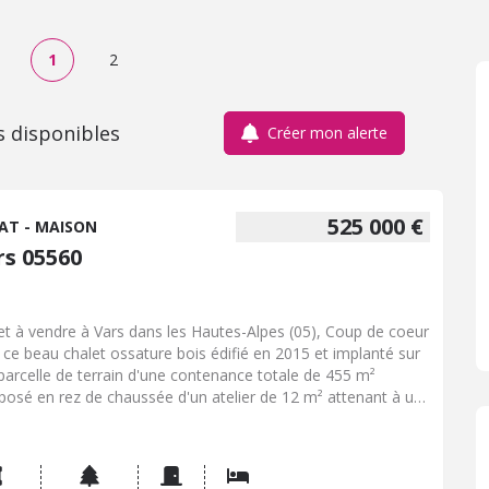
1
2
s disponibles
Créer mon alerte
525 000 €
AT - MAISON
rs 05560
et à vendre à Vars dans les Hautes-Alpes (05), Coup de coeur
 ce beau chalet ossature bois édifié en 2015 et implanté sur
parcelle de terrain d'une contenance totale de 455 m²
osé en rez de chaussée d'un atelier de 12 m² attenant à un
d garage de plus de 36 m² depuis lequel on accède par
érieur à la partie habitation. En demi niveau, un hall d'entrée
 wc et buanderie, un espace de vie ouvert comprenant une
ine équipée, séjour et salon avec poêle à granulés le tout