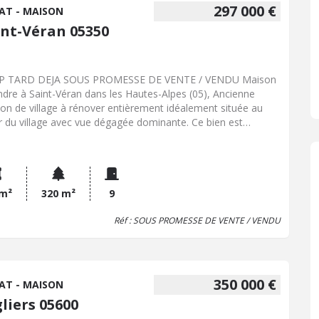
vec salle de bains plus espace nuit en mezzanine. Ce bien
297 000 €
AT - MAISON
ose également d'un double garage de 53 m² et d'un atelier
int-Véran 05350
5 m². Exposition Sud avec vue dégagée Belle opportunité
 des séjours entre amis et en famille avec un revenu locatif
ressant.
P TARD DEJA SOUS PROMESSE DE VENTE / VENDU Maison
ndre à Saint-Véran dans les Hautes-Alpes (05), Ancienne
on de village à rénover entièrement idéalement située au
 du village avec vue dégagée dominante. Ce bien est
sible par l'avant et par l'arrière de la bâtisse et dispose
ement d'une parcelle de 33 m² située juste en face. Sur deux
aux, ce bien comprend en rez de chaussée une cave voûtée
ierre, une pièce anciennement à usage d'écurie, et quatre
es pièces plus wc, plus au niveau supérieur cinq pièces à
 m²
320 m²
9
énager. Pas de mitoyenneté Très belle vue dégagée avec
Réf : SOUS PROMESSE DE VENTE / VENDU
exposition Sud/Ouest
350 000 €
AT - MAISON
liers 05600