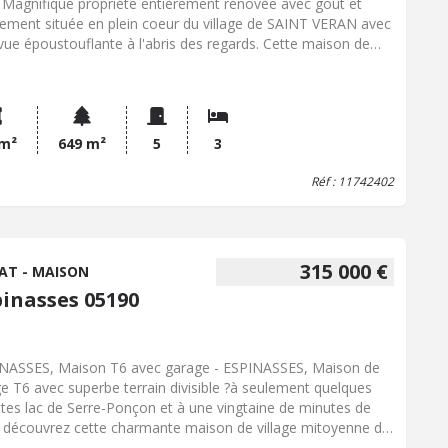
, Magnifique propriété entièrement rénovée avec goût et
lement située en plein coeur du village de SAINT VERAN avec
vue époustouflante à l'abris des regards. Cette maison de
me de 140 m² habitable comprend une cuisine équipée avec
alon baigné de lumière s'ouvrant sur de grandes et larges
asses, en demi niveau une chambre mansardée très cosy
 une salle de bains et wc, un salon avec une chambre en
lade plus une petite dépendance en contre bas du jardin avec
 m²
649 m²
5
3
chambre et sa salle d'eau d'eau privative avec wc. Bien
Réf : 11742402
ique et sans travaux Expositon Sud sans aucun vis-à-vis
315 000 €
AT - MAISON
pinasses 05190
NASSES, Maison T6 avec garage - ESPINASSES, Maison de
age T6 avec superbe terrain divisible ?à seulement quelques
tes lac de Serre-Ponçon et à une vingtaine de minutes de
 découvrez cette charmante maison de village mitoyenne de
 T6. Offrant de beaux volumes, elle est implantée sur un joli