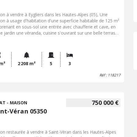
on à vendre à Eygliers dans les Hautes-Alpes (05), Une
on à usage d'habitation d'une superficie habitable de 125 m²
renant en sous-sol une entrée avec chaufferie et cave, en
de jardin une véranda, cuisine s'ouvrant sur une belle terrasse
8 m², séjour, bureau, cellier, wc, salle de bains, au premier
e un palier avec trois chambres, wc et salle d'eau plus
les et parcelles de terrain non attenantes. Environnement
e avec vue dégagée et expositon Sud Maison mitoyenne à
le Nord/Ouest sur une petite partie à l'arrière du bâti
 m²
2 208 m²
5
3
Réf : 118217
750 000 €
AT - MAISON
int-Véran 05350
on restaurée à vendre à Saint-Véran dans les Hautes-Alpes