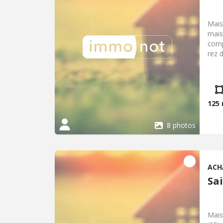
Mais
mais
comp
rez 
de 1
étag
comb
calm
l'ang
125
8 photos
ACH
Sa
Mais