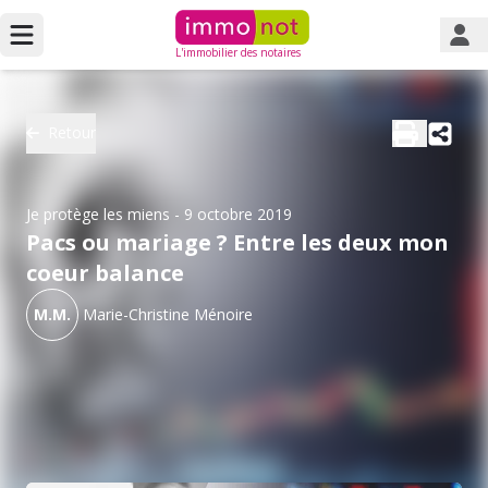
L'immobilier des notaires
Retour
Je protège les miens
- 9 octobre 2019
Pacs ou mariage ? Entre les deux mon
coeur balance
M.M.
Marie-Christine Ménoire