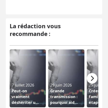
La rédaction vous
recommande :
7 juillet 2026
29 juin 2026
25 juin 20
Peut-on
Grande
Créer une
vraiment
transmission :
familiale :
déshériter un
pourquoi aider
étapes de 